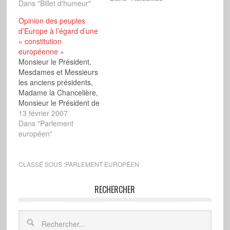
quelques minutes plus
Dans "Billet d'humeur"
tard président de la
Opinion des peuples
Commission
d’Europe à l’égard d’une
européenne : M.
« constitution
Barroso. Au nom des
européenne »
députés non inscrits
Monsieur le Président,
membres de la
Mesdames et Messieurs
coordination des
les anciens présidents,
droites…
Madame la Chancelière,
Monsieur le Président de
la Commission, le
13 février 2007
Président du Parlement
Dans "Parlement
vient d'exposer avec
européen"
talent un véritable
programme politique
que l'on aurait peut-être
CLASSÉ SOUS :
PARLEMENT EUROPÉEN
plus attendu d'un
président du Conseil
RECHERCHER
européen, voire de la
Commission, que d'un
président du
Parlement…