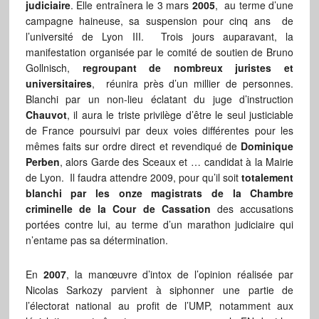
judiciaire
. Elle entraînera le 3 mars
2005
, au terme d’une
campagne haineuse, sa suspension pour cinq ans de
l’université de Lyon III. Trois jours auparavant, la
manifestation organisée par le comité de soutien de Bruno
Gollnisch,
regroupant de nombreux juristes et
universitaires
, réunira près d’un millier de personnes.
Blanchi par un non-lieu éclatant du juge d’instruction
Chauvot
, il aura le triste privilège d’être le seul justiciable
de France poursuivi par deux voies différentes pour les
mêmes faits sur ordre direct et revendiqué de
Dominique
Perben
, alors Garde des Sceaux et … candidat à la Mairie
de Lyon. Il faudra attendre 2009, pour qu’il soit
totalement
blanchi par les onze magistrats de la Chambre
criminelle de la Cour de Cassation
des accusations
portées contre lui, au terme d’un marathon judiciaire qui
n’entame pas sa détermination.
En
2007
, la manœuvre d’intox de l’opinion réalisée par
Nicolas Sarkozy parvient à siphonner une partie de
l’électorat national au profit de l’UMP, notamment aux