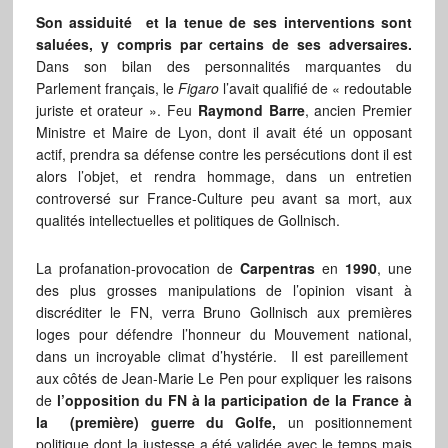
Son assiduité et la tenue de ses interventions sont
saluées, y compris par certains de ses adversaires.
Dans son bilan des personnalités marquantes du
Parlement français, le
Figaro
l’avait qualifié de « redoutable
juriste et orateur ». Feu
Raymond Barre
, ancien Premier
Ministre et Maire de Lyon, dont il avait été un opposant
actif, prendra sa défense contre les persécutions dont il est
alors l’objet, et rendra hommage, dans un entretien
controversé sur France-Culture peu avant sa mort, aux
qualités intellectuelles et politiques de Gollnisch.
La profanation-provocation de
Carpentras
en
1990
, une
des plus grosses manipulations de l’opinion visant à
discréditer le FN, verra Bruno Gollnisch aux premières
loges pour défendre l’honneur du Mouvement national,
dans un incroyable climat d’hystérie. Il est pareillement
aux côtés de Jean-Marie Le Pen pour expliquer les raisons
de
l’opposition du FN à la participation de la France à
la (première) guerre du Golfe,
un positionnement
politique dont la justesse a été validée avec le temps mais