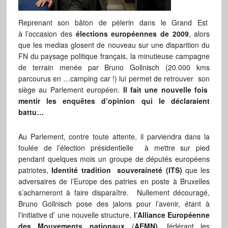
Reprenant son bâton de pèlerin dans le Grand Est
à l’occasion des
élections européennes de 2009
, alors
que les medias glosent de nouveau sur une disparition du
FN du paysage politique français, la minutieuse campagne
de terrain menée par Bruno Gollnisch (20.000 kms
parcourus en …camping car !) lui permet de retrouver son
siège au Parlement européen.
Il fait une nouvelle fois
mentir les enquêtes d’opinion qui le déclaraient
battu…
Au Parlement, contre toute attente, il parviendra dans la
foulée de l’élection présidentielle à mettre sur pied
pendant quelques mois un groupe de députés européens
patriotes,
Identité tradition souveraineté
(ITS)
que les
adversaires de l’Europe des patries en poste à Bruxelles
s’acharneront à faire disparaître. Nullement découragé,
Bruno Gollnisch pose des jalons pour l’avenir, étant à
l’initiative d’ une nouvelle structure,
l’Alliance Européenne
des Mouvements nationaux
(
AEMN),
fédérant les