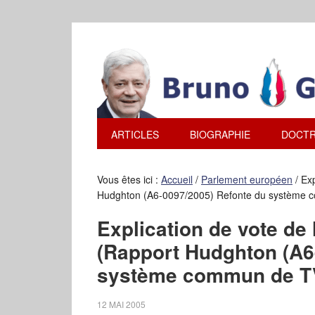
ARTICLES
BIOGRAPHIE
DOCTR
Vous êtes ici :
Accueil
/
Parlement européen
/
Exp
Hudghton (A6-0097/2005) Refonte du système
Explication de vote d
(Rapport Hudghton (A6
système commun de T
12 MAI 2005