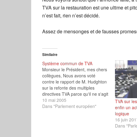
TVA sur la restauration est une ultime et pit
n’est fait, rien n’est décidé.
Assez de mensonges et de fausses promes
Similaire
Système commun de TVA
Monsieur le Président, mes chers
collègues, Nous avons voté
contre le rapport de M. Hudghton
sur la refonte des multiples
directives TVA parce qu'il ne s'agit
effectivement que d'une refonte,
10 mai 2005
TVA sur les
sans modification de fond, de
Dans "Parlement européen"
enfin un acte
textes dont nous avons rejeté, en
logique
leur temps, les principes
16 juin 201
uniformisateurs et attentatoires à
Dans "Parl
l'autonomie…