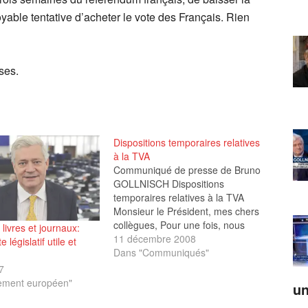
oyable tentative d’acheter le vote des Français. Rien
ses.
Dispositions temporaires relatives
à la TVA
Communiqué de presse de Bruno
GOLLNISCH Dispositions
temporaires relatives à la TVA
Monsieur le Président, mes chers
collègues, Pour une fois, nous
 livres et journaux:
avons été tentés de voter en
11 décembre 2008
 législatif utile et
faveur d'un rapport de ce
Dans "Communiqués"
Parlement sur la TVA. Celui-ci en
7
effet, est favorable à l'abandon de
ement européen"
un
l'objectif d'un régime définitif
fondé…