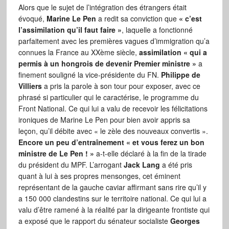
Alors que le sujet de l’intégration des étrangers était
évoqué,
Marine Le Pen
a redit sa conviction que
« c’est
l’assimilation qu’il faut faire »
, laquelle a fonctionné
parfaitement avec les premières vagues d’immigration qu’a
connues la France au XXème siècle,
assimilation « qui a
permis à un hongrois de devenir Premier ministre »
a
finement souligné la vice-présidente du FN.
Philippe de
Villiers
a pris la parole à son tour pour exposer, avec ce
phrasé si particulier qui le caractérise, le programme du
Front National. Ce qui lui a valu de recevoir les félicitations
ironiques de Marine Le Pen pour bien avoir appris sa
leçon, qu’il débite avec « le zèle des nouveaux convertis ».
Encore un peu d’entraînement « et vous ferez un bon
ministre de Le Pen ! »
a-t-elle déclaré à la fin de la tirade
du président du MPF. L’arrogant
Jack Lang
a été pris
quant à lui à ses propres mensonges, cet éminent
représentant de la gauche caviar affirmant sans rire qu’il y
a 150 000 clandestins sur le territoire national. Ce qui lui a
valu d’être ramené à la réalité par la dirigeante frontiste qui
a exposé que le rapport du sénateur socialiste
Georges