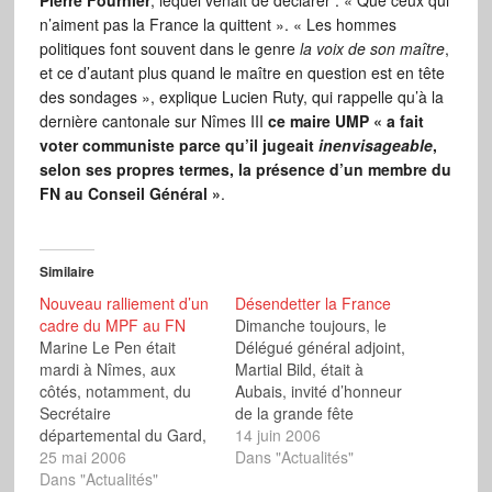
Pierre Fournier
, lequel venait de déclarer : « Que ceux qui
n’aiment pas la France la quittent ». « Les hommes
politiques font souvent dans le genre
la voix de son maître
,
et ce d’autant plus quand le maître en question est en tête
des sondages », explique Lucien Ruty, qui rappelle qu’à la
dernière cantonale sur Nîmes III
ce maire UMP « a fait
voter communiste parce qu’il jugeait
inenvisageable
,
selon ses propres termes, la présence d’un membre du
FN au Conseil Général »
.
Similaire
Nouveau ralliement d’un
Désendetter la France
cadre du MPF au FN
Dimanche toujours, le
Marine Le Pen était
Délégué général adjoint,
mardi à Nîmes, aux
Martial Bild, était à
côtés, notamment, du
Aubais, invité d’honneur
Secrétaire
de la grande fête
départemental du Gard,
départementale du
14 juin 2006
Lucien Ruty, pour
25 mai 2006
Gard, en présence du
Dans "Actualités"
évoquer la campagne
Dans "Actualités"
président du groupe FN