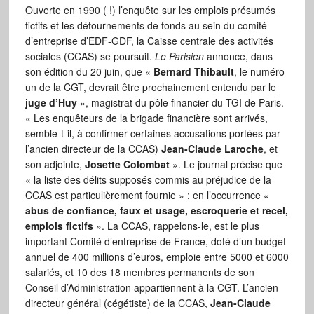
Ouverte en 1990 ( !) l’enquête sur les emplois présumés
fictifs et les détournements de fonds au sein du comité
d’entreprise d’EDF-GDF, la Caisse centrale des activités
sociales (CCAS) se poursuit.
Le Parisien
annonce, dans
son édition du 20 juin, que «
Bernard Thibault
, le numéro
un de la CGT, devrait être prochainement entendu par le
juge d’Huy
», magistrat du pôle financier du TGI de Paris.
« Les enquêteurs de la brigade financière sont arrivés,
semble-t-il, à confirmer certaines accusations portées par
l’ancien directeur de la CCAS)
Jean-Claude Laroche
, et
son adjointe,
Josette Colombat
». Le journal précise que
« la liste des délits supposés commis au préjudice de la
CCAS est particulièrement fournie » ; en l’occurrence «
abus de confiance, faux et usage, escroquerie et recel,
emplois fictifs
». La CCAS, rappelons-le, est le plus
important Comité d’entreprise de France, doté d’un budget
annuel de 400 millions d’euros, emploie entre 5000 et 6000
salariés, et 10 des 18 membres permanents de son
Conseil d’Administration appartiennent à la CGT. L’ancien
directeur général (cégétiste) de la CCAS,
Jean-Claude