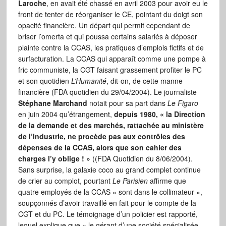
Laroche
, en avait été chassé en avril 2003 pour avoir eu le
front de tenter de réorganiser le CE, pointant du doigt son
opacité financière. Un départ qui permit cependant de
briser l’omerta et qui poussa certains salariés à déposer
plainte contre la CCAS, les pratiques d’emplois fictifs et de
surfacturation. La CCAS qui apparaît comme une pompe à
fric communiste, la CGT faisant grassement profiter le PC
et son quotidien
L’Humanité
, dit-on, de cette manne
financière (FDA quotidien du 29/04/2004). Le journaliste
Stéphane Marchand
notait pour sa part dans
Le Figaro
en juin 2004 qu’étrangement,
depuis 1980, « la Direction
de la demande et des marchés, rattachée au ministère
de l’Industrie, ne procède pas aux contrôles des
dépenses de la CCAS, alors que son cahier des
charges l’y oblige ! »
((FDA Quotidien du 8/06/2004).
Sans surprise, la galaxie coco au grand complet continue
de crier au complot, pourtant
Le Parisien
affirme que
quatre employés de la CCAS « sont dans le collimateur »,
soupçonnés d’avoir travaillé en fait pour le compte de la
CGT et du PC. Le témoignage d’un policier est rapporté,
lequel explique que « le gérant d’une société spécialisée