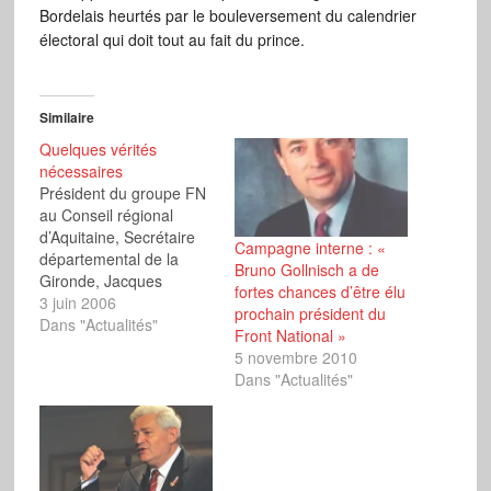
Bordelais heurtés par le bouleversement du calendrier
électoral qui doit tout au fait du prince.
Similaire
Quelques vérités
nécessaires
Président du groupe FN
au Conseil régional
d’Aquitaine, Secrétaire
Campagne interne : «
départemental de la
Bruno Gollnisch a de
Gironde, Jacques
fortes chances d’être élu
Colombier est aussi
3 juin 2006
prochain président du
Conseiller municipal de
Dans "Actualités"
Front National »
Bordeaux. Lors de la
5 novembre 2010
séance du 29 mai, il a
Dans "Actualités"
tenu à rappeler un
certain nombre de
vérités, bien
embarrassantes pour les
tenants du masochisme