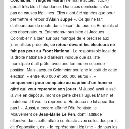
Colombier, « Hugues Martin
(le maire actuel, NDLR)
gérait très bien l’intendance. Donc ces démissions n’ont
pas de causes légitimes. Elles n’ont été signées que pour
permettre le retour d’
Alain Juppé
». Ce qui ne fait
d’ailleurs pas de doute dans l’esprit de tous les Bordelais et
des observateurs. Entendons-nous bien et Jacques
Colombier n’a bien sûr pas manqué de le préciser aux
journalistes présents,
ce retour devant les électeurs ne
fait pas peur au Front National
. Le responsable local de
la droite nationale a d’ailleurs indiqué que sa liste
municipale était prête, avec une femme en seconde
position. Mais Jacques Colombier souligne le coût de cette
élection, « entre 400 000 et 500 000 euros »,
«
uniquement pour complaire au caprice d’un homme
gâté qui veut reprendre son jouet
. M Juppé avait laissé
la ville en dépôt au mont de piété chez Hugues Martin et
maintenant il veut la reprendre. Bordeaux ne lui appartient
pas ! ». Aussi, a encore affirmé l’élu frontiste, le
Mouvement de
Jean-Marie Le Pen
, dont l’attitude
offensive dans cette affaire contraste avec celles des partis
dit d’opposition, est « le représentant légitime » de tous les