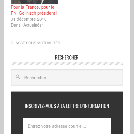
anti-national. Le
Pour la France, pour le
responsable frontiste
FN, Gollnisch président !
est…
31 décembre 2010
Dans "Actualités"
CLASSÉ SOUS :
ACTUALITÉS
RECHERCHER
INSCRIVEZ-VOUS À LA LETTRE D’INFORMATION