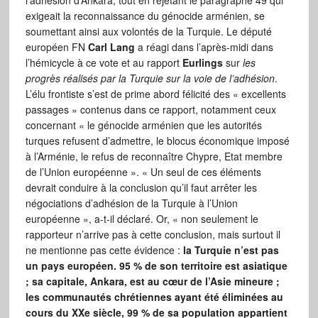
l’adhésion d’Ankara, tout en rejetant le paragraphe 49 qui
exigeait la reconnaissance du génocide arménien, se
soumettant ainsi aux volontés de la Turquie. Le député
européen FN
Carl Lang
a réagi dans l’après-midi dans
l’hémicycle à ce vote et au rapport
Eurlings
sur
les
progrès réalisés par la Turquie sur la voie de l’adhésion
.
L’élu frontiste s’est de prime abord félicité des « excellents
passages » contenus dans ce rapport, notamment ceux
concernant « le génocide arménien que les autorités
turques refusent d’admettre, le blocus économique imposé
à l’Arménie, le refus de reconnaître Chypre, Etat membre
de l’Union européenne ». « Un seul de ces éléments
devrait conduire à la conclusion qu’il faut arrêter les
négociations d’adhésion de la Turquie à l’Union
européenne », a-t-il déclaré. Or, « non seulement le
rapporteur n’arrive pas à cette conclusion, mais surtout il
ne mentionne pas cette évidence :
la Turquie n’est pas
un pays européen. 95 % de son territoire est asiatique
; sa capitale, Ankara, est au cœur de l’Asie mineure ;
les communautés chrétiennes ayant été éliminées au
cours du XXe siècle, 99 % de sa population appartient