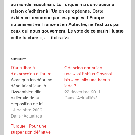
au monde musulman. La Turquie n’a donc aucune
raison d’adhérer à l’Union européenne. Cette
évidence, reconnue par les peuples d’Europe,
notamment en France et en Autriche, ne l’est pas par
ceux qui nous gouvernent. Le vote de ce matin illustre
cette fracture »
, a-t-il observé.
Similaire
D’une liberté
Génocide arménien :
d’expression à l’autre
une « loi Fabius-Gayssot
Alors que les députés
bis » est elle une bonne
débattaient jeudi à
idée ?
l’Assemblée dite
22 décembre 2011
nationale de la
Dans "Actualités"
proposition de loi
socialiste qui vise à
14 octobre 2006
instaurer une loi
Dans "Actualités"
Gayssot-bis réprimant la
Turquie : Pour une
contestation du
suspension définitive
génocide arménien,