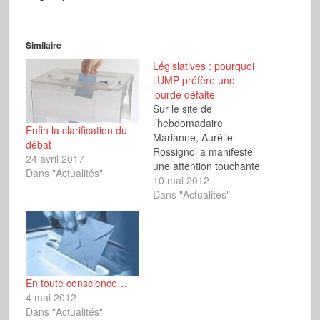
Similaire
Législatives : pourquoi
l’UMP préfère une
lourde défaite
Sur le site de
l’hebdomadaire
Enfin la clarification du
Marianne, Aurélie
débat
Rossignol a manifesté
24 avril 2017
une attention touchante
Dans "Actualités"
à l’égard de Bruno
10 mai 2012
Gollnisch en s’inquiétant
Dans "Actualités"
de ce que celui-ci « a dû
passer un sale quart
d'heure » (sic). Il se
serait « fait rappeler à
l'ordre » par Marine au
sujet de la fameuse…
En toute conscience…
4 mai 2012
Dans "Actualités"