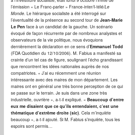
à l’investiture socialiste, était lundi 9 octobre l’invité de
l’émission « Le Franc-parler » France-inter/I-télé/
Le
Monde
. Le hiérarque socialiste a été interrogé sur
l’éventualité de la présence au second tour de
Jean-Marie
Le Pen
face à un candidat de la gauche. Un scénario
évoqué de façon récurrente par de nombreux analystes et
observateurs de la vie politique, nous évoquions
dernièrement la déclaration en ce sens d’
Emmanuel Todd
(FDA Quotidien du 12/10/2006). M. Fabius a manifesté sa
crainte d’un tel cas de figure, soulignant l’écho grandissant
que rencontrent les idées nationales auprès de nos
compatriotes. « J’ai eu récemment une réunion
intéressante avec des maires de mon département. Les
maires ont en général une très bonne perception de ce qui
se passe sur le terrain. Je suis dans une zone très
industrielle, ouvrière », a-t-il expliqué. «
Beaucoup d’entre
eux me disaient que ce qu’ils entendaient, c’est une
thématique d’extrême droite (sic)
. Cela m’inquiète
beaucoup », a-t-il ajouté. Si M. Fabius s’inquiète, tous les
espoirs sont permis…