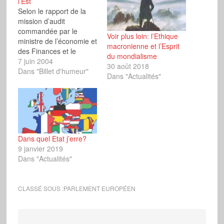
l’Est
Selon le rapport de la
mission d’audit
commandée par le
Voir plus loin: l’Ethique
ministre de l’économie et
macronienne et l’Esprit
des Finances et le
du mondialisme
ministre de l’équipement
7 juin 2004
30 août 2018
et des Transports entre
Dans "Billet d'humeur"
Dans "Actualités"
1996 et 2020, le
transport des personnes
et des marchandises
devrait augmenter au
minimum de moitié et
assez
Dans quel Etat j’erre?
“vraisemblablement des
9 janvier 2019
deux tiers”. L’axe Rhin-
Dans "Actualités"
Rhône est…
CLASSÉ SOUS :
PARLEMENT EUROPÉEN