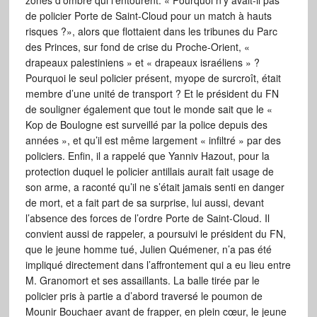
zones d’ombre qui l’entourent. « Pourquoi n’y avait-il pas
de policier Porte de Saint-Cloud pour un match à hauts
risques ?», alors que flottaient dans les tribunes du Parc
des Princes, sur fond de crise du Proche-Orient, «
drapeaux palestiniens » et « drapeaux israéliens » ?
Pourquoi le seul policier présent, myope de surcroît, était
membre d’une unité de transport ? Et le président du FN
de souligner également que tout le monde sait que le «
Kop de Boulogne est surveillé par la police depuis des
années », et qu’il est même largement « infiltré » par des
policiers. Enfin, il a rappelé que Yanniv Hazout, pour la
protection duquel le policier antillais aurait fait usage de
son arme, a raconté qu’il ne s’était jamais senti en danger
de mort, et a fait part de sa surprise, lui aussi, devant
l’absence des forces de l’ordre Porte de Saint-Cloud. Il
convient aussi de rappeler, a poursuivi le président du FN,
que le jeune homme tué, Julien Quémener, n’a pas été
impliqué directement dans l’affrontement qui a eu lieu entre
M. Granomort et ses assaillants. La balle tirée par le
policier pris à partie a d’abord traversé le poumon de
Mounir Bouchaer avant de frapper, en plein cœur, le jeune