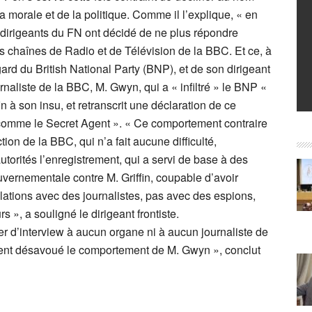
a morale et de la politique. Comme il l’explique, « en
 dirigeants du FN ont décidé de ne plus répondre
es chaînes de Radio et de Télévision de la BBC. Et ce, à
ard du British National Party (BNP), et de son dirigeant
urnaliste de la BBC, M. Gwyn, qui a « infiltré » le BNP «
in à son insu, et retranscrit une déclaration de ce
t comme le Secret Agent ». « Ce comportement contraire
tion de la BBC, qui n’a fait aucune difficulté,
utorités l’enregistrement, qui a servi de base à des
ouvernementale contre M. Griffin, coupable d’avoir
elations avec des journalistes, pas avec des espions,
 », a souligné le dirigeant frontiste.
 d’interview à aucun organe ni à aucun journaliste de
ement désavoué le comportement de M. Gwyn », conclut