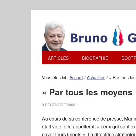
ARTICLES
BIOGRAPHIE
DOCTR
Vous êtes ici :
Accueil
/
Actualités
/
« Par tous le
« Par tous les moyens 
9 DÉCEMBRE 2006
Au cours de sa conférence de presse, Marine
était voté, elle appellerait « ceux qui sont e
payer leurs impôts ». La directrice stratégi