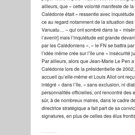
ailleurs, que « cette volonté manifeste de la
Calédonie était « ressentie avec inquiétude 
ce au regard notamment de la situation des î
Vanuatu… – qui ont sombré dans la « misère 
l’avenir] mais l’inquiétude est grande deva
par les Calédoniens », « le FN se battra pa
l’idée même crée sur l’île une « insécurité 
Par ailleurs, alors que Jean-Marie Le Pen 
Calédonie lors de la présidentielle de 2002, 
accueil qu’elle-même et Louis Aliot ont reç
intégré » dans l’île, « sans exclusion, ni di
personnalités officielles, ont rencontré des e
sûr, à de nombreux maires, dans le cadre d
directrice stratégique a fait part de sa conv
signatures, en plus de celles des élus fronti