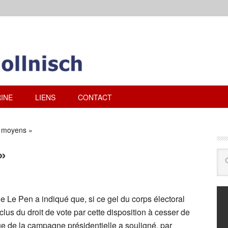
INE
LIENS
CONTACT
s moyens »
»
 Le Pen a indiqué que, si ce gel du corps électoral
xclus du droit de vote par cette disposition à cesser de
que de la campagne présidentielle a souligné, par