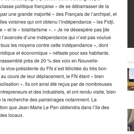
 classe politique française » de se débarrasser de la
par une grande majorité » des Français de l’archipel, et
les voisines qui ont obtenu l’indépendance – les Fidji,
» et le « totalitarisme ». « Je ne désespère pas [de
nt l’avancée d’une indépendance qui n’est pas voulue
r tous les moyens contre cette indépendance », dont
juridique et économique » néfaste pour ses habitants.
a rassemblé près de 20 % des voix en Nouvelle-
la vice-présidente du FN s’est félicitée du très bon
u au cours de leur déplacement, le FN étant « bien
abolisation ». Ils ont ainsi été reçus par de nombreuses
ntrepreneurs et des industriels, et ont rendu visite, bien
e la recherche des parrainages notamment. La
iction que Jean-Marie Le Pen obtiendra dans l’île des
stes locaux.