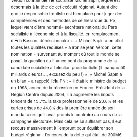
Verdon connaît bien le socialiste Michel sapin, lequel est
désormais à la tête de cet exécutif régional. Autant dire
que le responsable frontiste est bien placé pour juger des
compétences et des méthodes de ce hiérarque du PS,
lequel vient d’être nommé« secrétaire national du Parti
socialiste à l’économie et à la fiscalité, en remplacement
d’Éric Besson, démissionnaire ». « Michel Sapin a en effet
toutes les qualités requises » a ironisé jean Verdon, cette
nomination « survenant au moment où tout le monde se
posait la question du financement du programme de la
candidate socialiste à l’élection présidentielle (il manque 50
milliards d’euros…, excusez du peu !) ». « Michel Sapin a
un bilan » a rappelé l’élu FN : « il était le ministre du budget
en 1993, année de la récession en France. Président de la
Région Centre depuis 2004, il a augmenté les impôts
fonciers de 15,7%, la taxe professionnelle de 23,6% et les
cartes grises de 44,6% dès la première année de son
mandat alors qu’il avait promis le contraire au cours de la
campagne électorale. Mais cela ne lui suffisant pas, il eut
recours massivement à l’emprunt pour équilibrer son
budget régional : l’encours de la dette qui était de 300M€