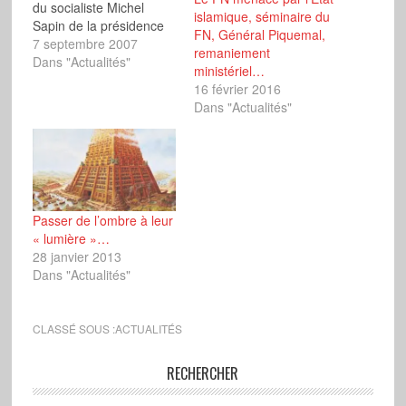
du socialiste Michel
islamique, séminaire du
Sapin de la présidence
FN, Général Piquemal,
de la Région Centre, le
7 septembre 2007
remaniement
président du groupe FN,
Dans "Actualités"
ministériel…
Jean Verdon, a fait acte
16 février 2016
de candidature. L’élu
Dans "Actualités"
frontiste a relevé que
cette capitulation à mi-
mandat de ce cacique…
Passer de l’ombre à leur
« lumière »…
28 janvier 2013
Dans "Actualités"
CLASSÉ SOUS :
ACTUALITÉS
RECHERCHER