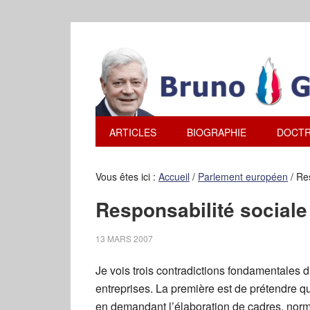
ARTICLES
BIOGRAPHIE
DOCTR
Vous êtes ici :
Accueil
/
Parlement européen
/
Res
Responsabilité sociale
13 MARS 2007
Je vois trois contradictions fondamentales d
entreprises. La première est de prétendre que
en demandant l’élaboration de cadres, normes,