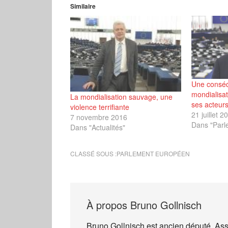
Similaire
Une conséq
mondialisat
La mondialisation sauvage, une
ses acteurs
violence terrifiante
21 juillet 2
7 novembre 2016
Dans "Parl
Dans "Actualités"
CLASSÉ SOUS :
PARLEMENT EUROPÉEN
À propos
Bruno Gollnisch
Bruno Gollnisch est ancien député, As