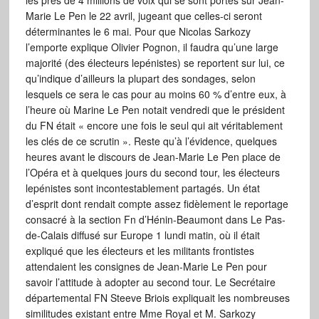
les près de 4 millions de voix qui se sont portés sur Jean-
Marie Le Pen le 22 avril, jugeant que celles-ci seront
déterminantes le 6 mai. Pour que Nicolas Sarkozy
l’emporte explique Olivier Pognon, il faudra qu’une large
majorité (des électeurs lepénistes) se reportent sur lui, ce
qu’indique d’ailleurs la plupart des sondages, selon
lesquels ce sera le cas pour au moins 60 % d’entre eux, à
l’heure où Marine Le Pen notait vendredi que le président
du FN était « encore une fois le seul qui ait véritablement
les clés de ce scrutin ». Reste qu’à l’évidence, quelques
heures avant le discours de Jean-Marie Le Pen place de
l’Opéra et à quelques jours du second tour, les électeurs
lepénistes sont incontestablement partagés. Un état
d’esprit dont rendait compte assez fidèlement le reportage
consacré à la section Fn d’Hénin-Beaumont dans Le Pas-
de-Calais diffusé sur Europe 1 lundi matin, où il était
expliqué que les électeurs et les militants frontistes
attendaient les consignes de Jean-Marie Le Pen pour
savoir l’attitude à adopter au second tour. Le Secrétaire
départemental FN Steeve Briois expliquait les nombreuses
similitudes existant entre Mme Royal et M. Sarkozy