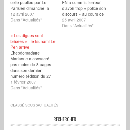
celle publiée par Le
FN a commis l’erreur
Parisien dimanche, à
d’avoir trop « policé son
deux semaines du
12 avril 2007
discours » au cours de
scrutin, plus de 40 % de
Dans "Actualités"
cette campagne, Bruno
25 avril 2007
l'électorat n'aurait pas
Gollnisch a répondu qu’il
Dans "Actualités"
arrêté son choix, contre
ne le croyait pas. «
« Les digues sont
30 % en 2002, soit 18
Jean-Marie Le Pen est
brisées » : le tsunami Le
millions d’électeurs
resté ferme sur
Pen arrive
indécis. Sur Europe 1
l’essentiel mais peut être
L’hebdomadaire
mercredi, Jean-Marie Le
est-ce que cela…
Marianne a consacré
Pen a…
pas moins de 8 pages
dans son dernier
numéro (édition du 27
janvier au 2 février) aux
1 février 2007
« nouveaux électeurs de
Dans "Actualités"
Le Pen », soit le résultat
d’une enquête plutôt
bien ficelée et objective,
CLASSÉ SOUS :
ACTUALITÉS
au-delà des quelques
commentaires d’usage…
RECHERCHER
Les journalistes de
Marianne constatent que