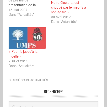
de presse de
Notre électorat est
présentation de la
choqué par le mépris à
campagne législative qui
15 mai 2007
son égard »
sera menée par le
Dans "Actualités"
30 avril 2012
Mouvement national. Le
Dans "Actualités"
Délégué général du FN
a expliqué de prime
abord que des candidats
frontistes seront
présents dans les 577
circonscriptions et ce,
« Pourris jusqu’à la
selon…
moelle »
7 juillet 2014
Dans "Actualités"
CLASSÉ SOUS :
ACTUALITÉS
RECHERCHER