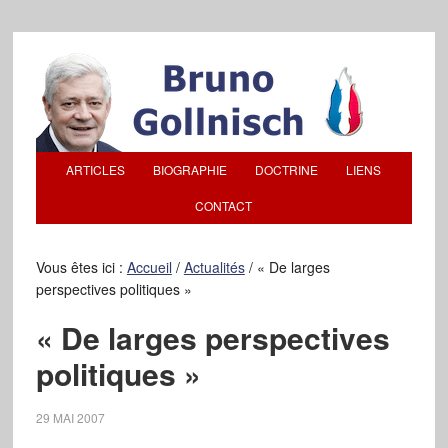
ARTICLES
BIOGRAPHIE
DOCTRINE
LIENS
CONTACT
Vous êtes ici :
Accueil
/
Actualités
/
« De larges
perspectives politiques »
« De larges perspectives
politiques »
29 MAI 2007