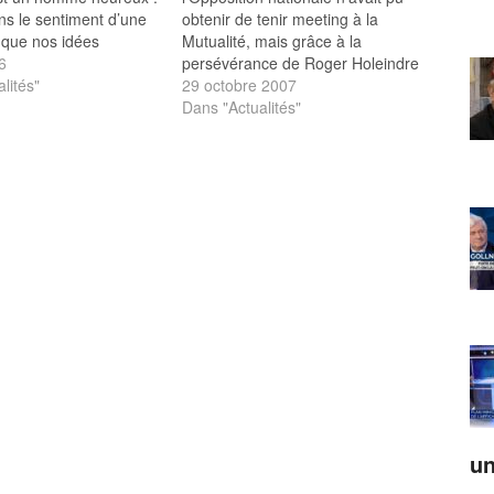
ns le sentiment d’une
obtenir de tenir meeting à la
 que nos idées
Mutualité, mais grâce à la
», expliquait-il au
6
persévérance de Roger Holeindre
e Républicain Lorrain
lités"
le « signe indien » a été vaincu
29 octobre 2007
 puisque « le nombre de
vendredi par la réunion publique
Dans "Actualités"
ur ce département est
du Centre National des
37 à plus de…
Combattants (CNC). Plus de 800
personnes étaient venu écouter…
un