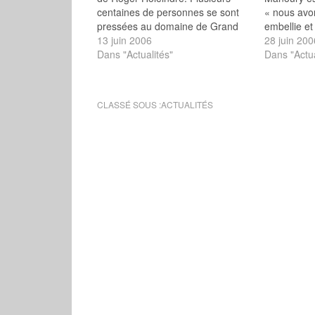
centaines de personnes se sont
« nous avo
pressées au domaine de Grand
embellie et
maisons dès 9h pour assister à la
13 juin 2006
progressent 
28 juin 200
messe traditionnelle, découvrir les
Dans "Actualités"
quotidien L
Dans "Actua
stands gastronomiques, de
le 18 juin,
ventes d’objets, de livres ou de la
militants s
presse amie, pour assister au…
passé de 5
CLASSÉ SOUS :
ACTUALITÉS