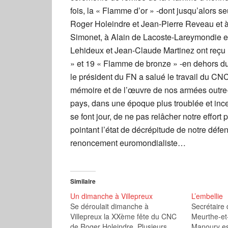
fois, la « Flamme d’or » -dont jusqu’alors se
Roger Holeindre et Jean-Pierre Reveau et 
Simonet, à Alain de Lacoste-Lareymondie et
Lehideux et Jean-Claude Martinez ont reçu
» et 19 « Flamme de bronze » -en dehors du
le président du FN a salué le travail du CNC
mémoire et de l’œuvre de nos armées outre-m
pays, dans une époque plus troublée et inc
se font jour, de ne pas relâcher notre effort 
pointant l’état de décrépitude de notre défens
renoncement euromondialiste…
Similaire
Un dimanche à Villepreux
L’embellie
Se déroulait dimanche à
Secrétaire 
Villepreux la XXème fête du CNC
Meurthe-et
de Roger Holeindre. Plusieurs
Manoury es