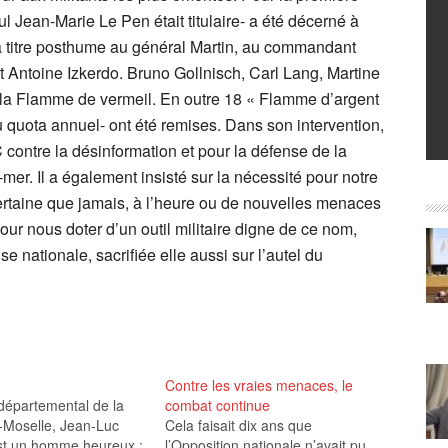
ul Jean-Marie Le Pen était titulaire- a été décerné à
à titre posthume au général Martin, au commandant
 Antoine Izkerdo. Bruno Gollnisch, Carl Lang, Martine
 la Flamme de vermeil. En outre 18 « Flamme d’argent
 quota annuel- ont été remises. Dans son intervention,
 contre la désinformation et pour la défense de la
er. Il a également insisté sur la nécessité pour notre
ertaine que jamais, à l’heure ou de nouvelles menaces
pour nous doter d’un outil militaire digne de ce nom,
e nationale, sacrifiée elle aussi sur l’autel du
Contre les vraies menaces, le
départemental de la
combat continue
-Moselle, Jean-Luc
Cela faisait dix ans que
t un homme heureux :
l’Opposition nationale n’avait pu