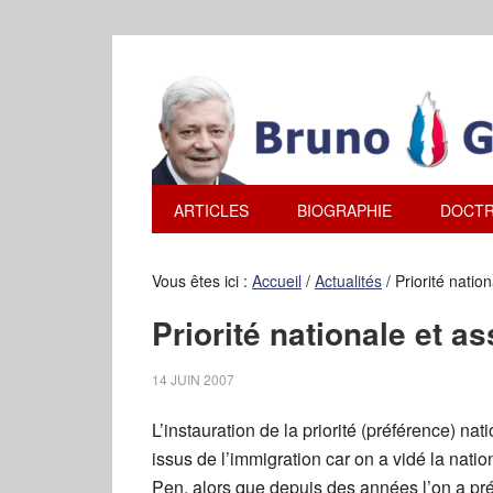
ARTICLES
BIOGRAPHIE
DOCTR
Vous êtes ici :
Accueil
/
Actualités
/
Priorité nation
Priorité nationale et as
14 JUIN 2007
L’instauration de la priorité (préférence) na
issus de l’immigration car on a vidé la nati
Pen, alors que depuis des années l’on a prépa