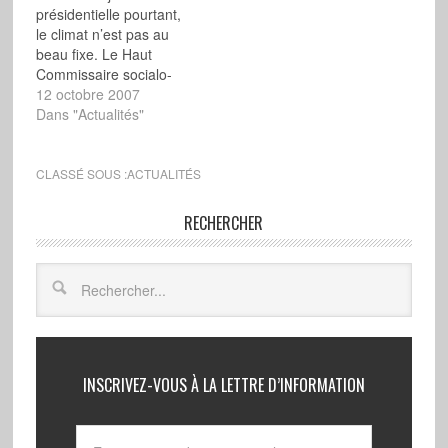
présidentielle pourtant,
le climat n’est pas au
beau fixe. Le Haut
Commissaire socialo-
sarkozyste Martin Hirsch
12 octobre 2007
a carrément exigé que le
Dans "Actualités"
Parlement abandonne
l’article 21 du projet de
loi sur l’immigration afin
CLASSÉ SOUS :
ACTUALITÉS
que soit rendu «
inconditionnel »
RECHERCHER
l’hébergement des
clandestins aux frais des
contribuables français.
Surtout les…
INSCRIVEZ-VOUS À LA LETTRE D’INFORMATION