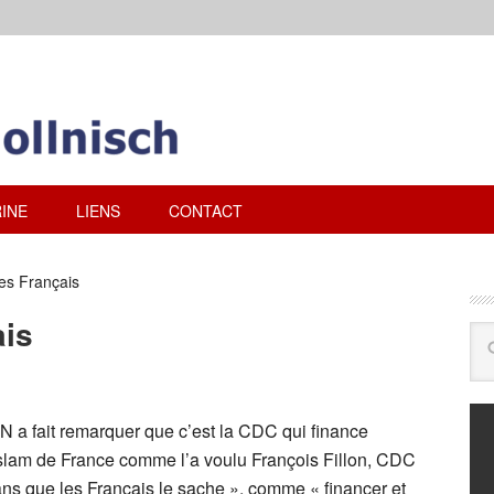
INE
LIENS
CONTACT
es Français
ais
N a fait remarquer que c’est la CDC qui finance
islam de France comme l’a voulu François Fillon, CDC
t sans que les Français le sache », comme « financer et