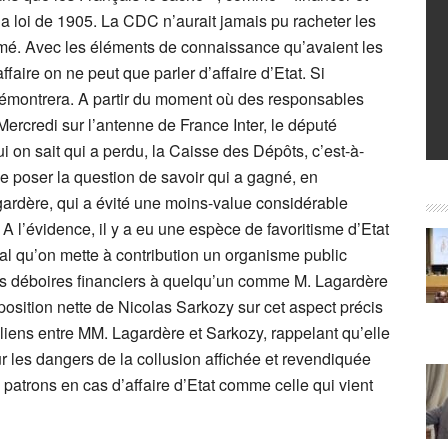
la loi de 1905. La CDC n’aurait jamais pu racheter les
affirmé. Avec les éléments de connaissance qu’avaient les
ffaire on ne peut que parler d’affaire d’Etat. Si
e démontrera. A partir du moment où des responsables
Mercredi sur l’antenne de France Inter, le député
i on sait qui a perdu, la Caisse des Dépôts, c’est-à-
se poser la question de savoir qui a gagné, en
ardère, qui a évité une moins-value considérable
 A l’évidence, il y a eu une espèce de favoritisme d’Etat
al qu’on mette à contribution un organisme public
s déboires financiers à quelqu’un comme M. Lagardère
position nette de Nicolas Sarkozy sur cet aspect précis
liens entre MM. Lagardère et Sarkozy, rappelant qu’elle
 sur les dangers de la collusion affichée et revendiquée
s patrons en cas d’affaire d’Etat comme celle qui vient