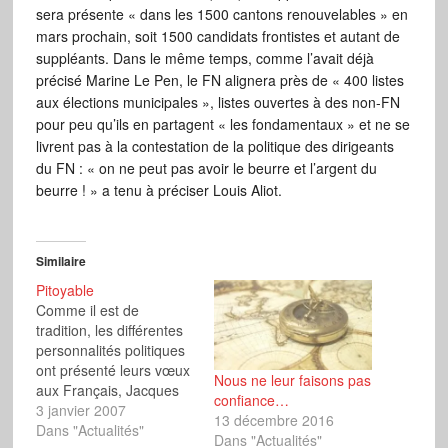
sera présente « dans les 1500 cantons renouvelables » en
mars prochain, soit 1500 candidats frontistes et autant de
suppléants. Dans le même temps, comme l’avait déjà
précisé Marine Le Pen, le FN alignera près de « 400 listes
aux élections municipales », listes ouvertes à des non-FN
pour peu qu’ils en partagent « les fondamentaux » et ne se
livrent pas à la contestation de la politique des dirigeants
du FN : « on ne peut pas avoir le beurre et l’argent du
beurre ! » a tenu à préciser Louis Aliot.
Similaire
Pitoyable
Comme il est de
tradition, les différentes
personnalités politiques
ont présenté leurs vœux
Nous ne leur faisons pas
aux Français, Jacques
confiance…
Chirac s’étant de
3 janvier 2007
13 décembre 2016
nouveau signalé par un
Dans "Actualités"
Dans "Actualités"