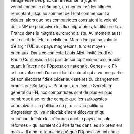
vertigineuse des prix, de l’insécurité, à juguler
véritablement le chômage, au moment où les affaires
remontant jusqu’au sommet de l’Etat commencent à
éclater, alors que nos compatriotes constatent la volonté
de l’UMP de poursuivre les flux migratoires, la dilution de la
France dans le magma euromondialiste. Au moment aussi
où le chef de l’Etat en visite au Maroc indique sa volonté
d’élargir l’UE aux pays maghrébins, turc et moyen-
orientaux. Dans ce contexte Louis Aliot, invité jeudi de
Radio Courtoisie, a fait part de son optimisme raisonnable
quant à l’avenir de l’Opposition nationale. Certes « le FN
est convalescent d’un accident électoral qui a vu une partie
de son électorat fidèle céder aux sirènes du changement
promis par Sarkozy ». Pourtant, a relevé le Secrétaire
général du FN, nos compatriotes sont de plus en plus
nombreux à se rendre compte que les sarkozystes
poursuivent « la politique du pire ». Une politique
d’agression qui va inéluctablement décevoir et qui
empêche de faire les réformes dont le pays a besoin,
réformes « qui auraient dû être faites dans les six premiers
mois ». Il a par ailleurs indiqué que l’Opposition nationale