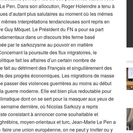
Le Pen. Dans son allocution, Roger Holeindre a tenu à
riques d’autant plus salutaires au moment où les mêmes
mêmes interprétations tendancieuses sont repris en
ire Guy Môquet. Le Président du FN a pour sa part
ndamentaux dans un discours très ferme basé
enée par le sarkozysme au pouvoir en matière
oncernant la poursuite des flux migratoires, le
litique fait les affaires d’un certain nombre de
e fait au détriment des Français et singulièrement des
ruits des progrès économiques. Les migrations de masse
e passer des violences guerrières au moins au début
la guerre moderne. Elle est bien plus redoutable pour
climatique dont on se sert pour la masquer aux yeux de
la semaine dernière, où Nicolas Sarkozy a repris
iste consistant à annoncer come souhaitable et
aghrébins, moyen-orientaux et turc, Jean-Marie Le Pen a
 faire une union européenne, on ne peut y inviter ou y