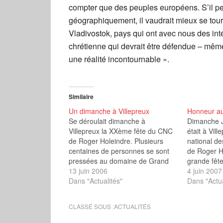
compter que des peuples européens. S’il peu
géographiquement, il vaudrait mieux se tourn
Vladivostok, pays qui ont avec nous des int
chrétienne qui devrait être défendue – même
une réalité incontournable ».
Similaire
Un dimanche à Villepreux
Honneur aux
Se déroulait dimanche à
Dimanche 
Villepreux la XXème fête du CNC
était à Vill
de Roger Holeindre. Plusieurs
national d
centaines de personnes se sont
de Roger Ho
pressées au domaine de Grand
grande fête
maisons dès 9h pour assister à la
13 juin 2006
également 
4 juin 2007
messe traditionnelle, découvrir les
Dans "Actualités"
cérémonie 
Dans "Actua
stands gastronomiques, de
Flamme d’h
ventes d’objets, de livres ou de la
les plus ém
CLASSÉ SOUS :
ACTUALITÉS
presse amie, pour assister au…
première fo
-dont jusqu