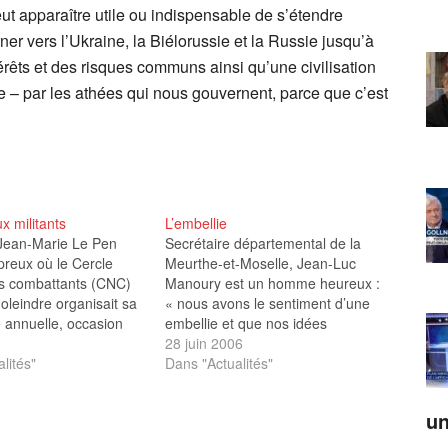
t apparaître utile ou indispensable de s’étendre
er vers l’Ukraine, la Biélorussie et la Russie jusqu’à
érêts et des risques communs ainsi qu’une civilisation
 – par les athées qui nous gouvernent, parce que c’est
 militants
L’embellie
Jean-Marie Le Pen
Secrétaire départemental de la
epreux où le Cercle
Meurthe-et-Moselle, Jean-Luc
es combattants (CNC)
Manoury est un homme heureux :
leindre organisait sa
« nous avons le sentiment d’une
 annuelle, occasion
embellie et que nos idées
d’une importante
progressent », expliquait-il au
28 juin 2006
de remise de la
lités"
quotidien Le Républicain Lorrain
Dans "Actualités"
onneur aux militants
le 18 juin, puisque « le nombre de
érites. Pour la
militants sur ce département est
un
is, la « Flamme d’or »
passé de 537 à plus de…
’alors seul…