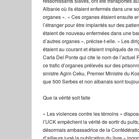
ressortissants slaves, ont été transportés a
Albanie où ils étaient enfermés dans une sor
organes ». « Ces organes étaient ensuite en
l’étranger pour être implantés sur des patien
étaient de nouveau enfermées dans une bar
d’autres organes », précise-t-elle. « Les di
étaient au courant et étaient impliqués de 
Carla Del Ponte qui cite le nom de l’actuel
ce trafic d’organes prélevés sur des prisonni
sinistre Agim Ceku, Premier Ministre du Ko
que 500 Serbes et non albanais sont toujour
Que la vérité soit faite
« Les violences contre les témoins » dispo
l’UCK empêchent la vérité de sortir du puits
désormais ambassadrice de la Confédératio
d’ailleurs jugé la publication du livre « ino