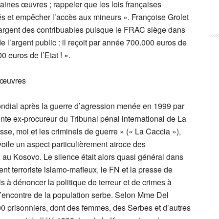
aines œuvres ; rappeler que les lois françaises
és et empêcher l’accès aux mineurs ». Françoise Grolet
l’argent des contribuables puisque le FRAC siège dans
e l’argent public : il reçoit par année 700.000 euros de
 euros de l’Etat ! ».
s œuvres
mondial après la guerre d’agression menée en 1999 par
onte ex-procureur du Tribunal pénal international de La
sse, moi et les criminels de guerre » (« La Caccia »),
évoile un aspect particulièrement atroce des
au Kosovo. Le silence était alors quasi général dans
t terroriste islamo-mafieux, le FN et la presse de
ls à dénoncer la politique de terreur et de crimes à
 l’encontre de la population serbe. Selon Mme Del
00 prisonniers, dont des femmes, des Serbes et d’autres