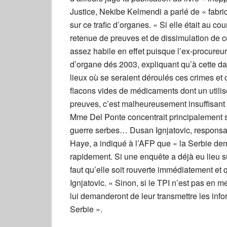
Justice, Nekibe Kelmendi a parlé de « fabri
sur ce trafic d’organes. « Si elle était au c
retenue de preuves et de dissimulation de 
assez habile en effet puisque l’ex-procureur
d’organe dés 2003, expliquant qu’à cette d
lieux où se seraient déroulés ces crimes et
flacons vides de médicaments dont un utilis
preuves, c’est malheureusement insuffisant »
Mme Del Ponte concentrait principalement se
guerre serbes… Dusan Ignjatovic, responsab
Haye, a indiqué à l’AFP que « la Serbie dem
rapidement. Si une enquête a déjà eu lieu s
faut qu’elle soit rouverte immédiatement et 
Ignjatovic. « Sinon, si le TPI n’est pas en 
lui demanderont de leur transmettre les info
Serbie ».