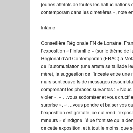
jeunes atteints de toutes les hallucinations
contemporain dans les cimetières », note enc
Infâme
Conseillère Régionale FN de Lorraine, Franço
l’exposition « l’Infamille » (sur le thème de
Régional d’Art Contemporain (FRAC) à Metz. 
de l’automutilation (une artiste se taillade
mère), la suggestion de l’inceste entre une m
murs sont couverts de messages ressemblant 
comprenant les phrases suivantes : « Nous a
violer », « …vous sodomiser et vous crucifi
surprise », « …vous pendre et baiser vos cad
l’exposition est gratuite, ce qui rend l’expo
mineurs » s’indigne l’élue frontiste qui a d
de cette exposition, et à tout le moins, que 