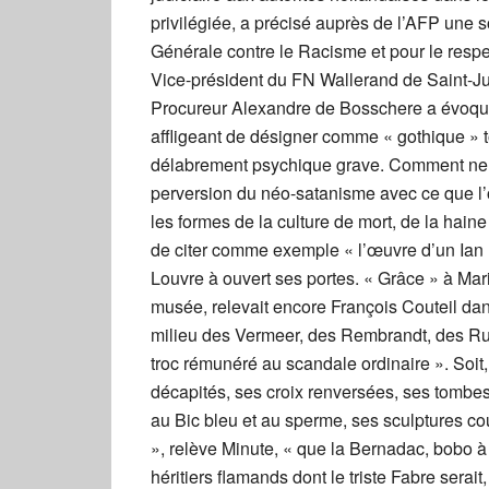
privilégiée, a précisé auprès de l’AFP une 
Générale contre le Racisme et pour le respect
Vice-président du FN Wallerand de Saint-Jus
Procureur Alexandre de Bosschere a évoqué 
affligeant de désigner comme « gothique » 
délabrement psychique grave. Comment ne p
perversion du néo-satanisme avec ce que l’o
les formes de la culture de mort, de la haine 
de citer comme exemple « l’œuvre d’un Ian 
Louvre à ouvert ses portes. « Grâce » à Ma
musée, relevait encore François Couteil dan
milieu des Vermeer, des Rembrandt, des Rub
troc rémunéré au scandale ordinaire ». Soi
décapités, ses croix renversées, ses tombes
au Bic bleu et au sperme, ses sculptures c
», relève Minute, « que la Bernadac, bobo 
héritiers flamands dont le triste Fabre serait