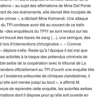
cations » au sujet des affirmations de Mme Del Ponte
ourant de ces événements, elle devrait être inculpée de
ces crimes », a déclaré Mme Kelmendi. Une attaque
 du TPI confesse avoir été au courant de ce trafic
ate «des enquêteurs du TPIY se sont rendus sur les
 ont trouvé des traces de sang (…), une seringue, des
é lors d’interventions chirurgicales ». « Comme
 déplore-t-elle. Reste qu’à l’époque il est vrai que
s activités à la traque des prétendus criminels de
le serbe de la coopération avec le tribunal de La
andera officiellement au TPI d’ouvrir une enquête très
ur l’existence présumée de cliniques clandestines, il
qu’elle soit menée jusqu’au bout », a affirmé M.
mesure de reprendre cette enquête, les autorités serbes
rmations dont il dispose pour qu’elle soit ouverte en