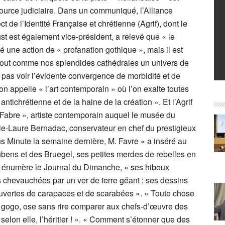
source judiciaire. Dans un communiqué, l’Alliance
 de l’Identité Française et chrétienne (Agrif), dont le
t est également vice-président, a relevé que « le
une action de « profanation gothique », mais il est
tout comme nos splendides cathédrales un univers de
as voir l’évidente convergence de morbidité et de
n appelle « l’art contemporain » où l’on exalte toutes
antichrétienne et de la haine de la création ». Et l’Agrif
Fabre », artiste contemporain auquel le musée du
rie-Laure Bernadac, conservateur en chef du prestigieux
s Minute la semaine dernière, M. Favre « a inséré au
ens et des Bruegel, ses petites merdes de rebelles en
t, énumère le Journal du Dimanche, « ses hiboux
 chevauchées par un ver de terre géant ; ses dessins
ouvertes de carapaces et de scarabées ». « Toute chose
à gogo, ose sans rire comparer aux chefs-d’œuvre des
, selon elle, l’héritier ! ». « Comment s’étonner que des