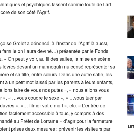
 chimiques et psychiques fassent somme toute de l’art
ore de son côté l’Agrif.
ise Grolet a dénoncé, à l’instar de l’Agrif là aussi,
 la famille on l’aura deviné…) présentée par le Fonds
« On peut y voir, au fil des salles, la mise en scène
 les lèvres devant un mannequin nu censé représenter sa
ère et sa fille, entre sœurs. Dans une autre salle, les
à un petit mot laissé par les parents à leurs enfants,
llons faire de vous nos putes », « nous allons vous
er », « …vous coudre le sexe », « …vous tuer par
avres », «… filmer votre mort », etc. « L’entrée de
sition facilement accessible à tous, y compris à des
emandé au Préfet de Lorraine « d’agir pour la fermeture
un
soient prises deux mesures : prévenir les visiteurs par