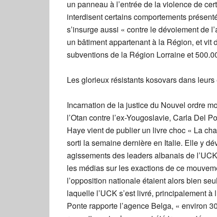
un panneau à l’entrée de la violence de cert
interdisent certains comportements présent
s’insurge aussi « contre le dévoiement de 
un bâtiment appartenant à la Région, et vit d
subventions de la Région Lorraine et 500.000
Les glorieux résistants kosovars dans leur
Incarnation de la justice du Nouvel ordre 
l’Otan contre l’ex-Yougoslavie, Carla Del P
Haye vient de publier un livre choc « La cha
sorti la semaine dernière en Italie. Elle y d
agissements des leaders albanais de l’UCK 
les médias sur les exactions de ce mouvemen
l’opposition nationale étaient alors bien seu
laquelle l’UCK s’est livré, principalement à
Ponte rapporte l’agence Belga, « environ 3