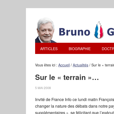
ARTICLES
BIOGRAPHIE
DOCTR
Vous êtes ici :
Accueil
/
Actualités
/
Sur le « terra
Sur le « terrain »…
5 MAI 2008
Invité de France Info ce lundi matin François F
changer la nature des débats dans notre pa
supplémentaires », se félicitant que l’exécut