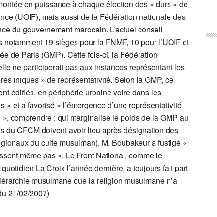
montée en puissance à chaque élection des « durs » de
ance (UOIF), mais aussi de la Fédération nationale des
ce du gouvernement marocain. L’actuel conseil
 notamment 19 sièges pour la FNMF, 10 pour l’UOIF et
 de Paris (GMP). Cette fois-ci, la Fédération
e ne participerait pas aux instances représentant les
es iniques » de représentativité. Selon la GMP, ce
ent édifiés, en périphérie urbaine voire dans les
 » et a favorisé « l’émergence d’une représentativité
lam », comprendre : qui marginalise le poids de la GMP au
ions du CFCM doivent avoir lieu après désignation des
égionaux du culte musulman), M. Boubakeur a fustigé «
issent même pas ». Le Front National, comme le
uotidien La Croix l’année dernière, a toujours fait part
 hiérarchie musulmane que la religion musulmane n’a
du 21/02/2007)