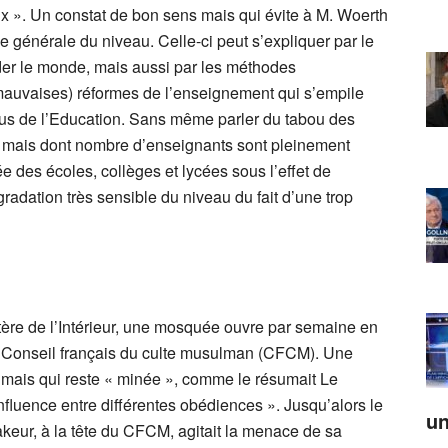
eux ». Un constat de bon sens mais qui évite à M. Woerth
se générale du niveau. Celle-ci peut s’expliquer par le
nder le monde, mais aussi par les méthodes
mauvaises) réformes de l’enseignement qui s’empile
irus de l’Education. Sans même parler du tabou des
t, mais dont nombre d’enseignants sont pleinement
ée des écoles, collèges et lycées sous l’effet de
radation très sensible du niveau du fait d’une trop
stère de l’Intérieur, une mosquée ouvre par semaine en
 du Conseil français du culte musulman (CFCM). Une
mais qui reste « minée », comme le résumait Le
influence entre différentes obédiences ». Jusqu’alors le
un
keur, à la tête du CFCM, agitait la menace de sa