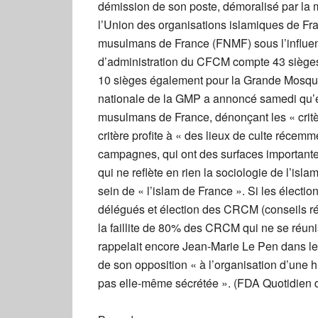
démission de son poste, démoralisé par la 
l’Union des organisations islamiques de Fr
musulmans de France (FNMF) sous l’influen
d’administration du CFCM compte 43 sièges
10 sièges également pour la Grande Mosquée
nationale de la GMP a annoncé samedi qu’ell
musulmans de France, dénonçant les « critèr
critère profite à « des lieux de culte récemm
campagnes, qui ont des surfaces importantes
qui ne reflète en rien la sociologie de l’is
sein de « l’islam de France ». Si les élect
délégués et élection des CRCM (conseils r
la faillite de 80% des CRCM qui ne se réun
rappelait encore Jean-Marie Le Pen dans le q
de son opposition « à l’organisation d’une
pas elle-même sécrétée ». (FDA Quotidien 