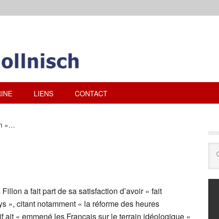
INE
LIENS
CONTACT
in »…
illon a fait part de sa satisfaction d’avoir « fait
ys », citant notamment « la réforme des heures
if ait « emmené les Français sur le terrain idéologique »