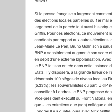
Bravo !
Si la presse française a largement commenté 
des élections locales partielles du 1er mai 
largement de la percée tout aussi historique
Griffin. Pour ces élections, ce mouvement na
candidats par rapport aux autres élections
Jean-Marie Le Pen, Bruno Gollnisch a salué 
BNP a sensiblement augmenté son score et
en dépit d’une extrême bipolarisation. Avec
le BNP fait son entrée dans cette instance
Etats. Il y disposera, à la grande fureur de
désormais 100 sièges de niveau local au R
(5.33%) ; les souverainistes du parti UKIP 
conseiller à Londres, le BNP progresse dans 
Vice-président exécutif du Front National en
que « les entretiens que (son) collègue aut
Londres il y a quatre jours avec Nick Griff