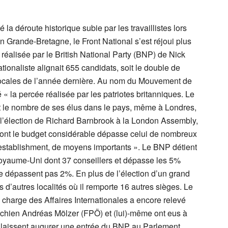
la déroute historique subie par les travaillistes lors
en Grande-Bretagne, le Front National s’est réjoui plus
 réalisée par le British National Party (BNP) de Nick
tionaliste alignait 655 candidats, soit le double de
 locales de l’année dernière. Au nom du Mouvement de
« la percée réalisée par les patriotes britanniques. Le
 le nombre de ses élus dans le pays, même à Londres,
 l’élection de Richard Barnbrook à la London Assembly,
 dont le budget considérable dépasse celui de nombreux
 l’establishment, de moyens importants ». Le BNP détient
oyaume-Uni dont 37 conseillers et dépasse les 5%
ne dépassent pas 2%. En plus de l’élection d’un grand
d’autres localités où il remporte 16 autres sièges. Le
 charge des Affaires Internationales a encore relevé
richien Andréas Mölzer (FPÖ) et (lui)-même ont eus à
in, laissent augurer une entrée du BNP au Parlement