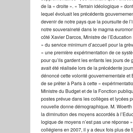
de la « droite ». « Terrain idéologique » don
lequel évoluait les précédents gouvernement
devenir de notre pays que la poursuite de l
notre souveraineté dans le magma euromond
côté Xavier Darcos, Ministre de l’Educatio
» du service minimum d’accueil pour la grè
« une première expérimentation de ce syst
pour qu’ils gardent les enfants les jours de 
avait été réalisée lors de la précédente jou
dénoncé cette volonté gouvernementale et B
de se prêter à Paris à cette « expérimentati
Ministre du Budget et de la Fonction publi
postes prévue dans les collèges et lycées p
nouvelle donne démographique. M. Woerth a 
la diminution des moyens accordés à l’Educa
logique de moyens n’est pas une réponse » a-
collégiens en 2007, il y a deux fois plus de