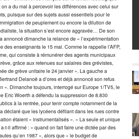
t on a du mal à percevoir les différences avec celui sur
s, puisque sur des sujets aussi essentiels pour le
’immigration de peuplement ou encore la dilution de
ialiste, la situation s’est encore aggravée… De son
n a annoncé dimanche la relance de « l’expérimentation
ve des enseignants le 15 mai. Comme le rappelle l’AFP,
ème, qui consiste à rémunérer des agents municipaux
grève, grâce aux retenues sur salaires des grévistes,
rnée de grève unitaire le 24 janvier ». La gauche a
ertrand Delanoë a d’ores et déjà annoncé son refus
on ». Dimanche toujours, interrogé sur Europe 1/TV5, le
que Eric Woerth a défendu la suppression de 8.830
ublics à la rentrée, pour tenir compte notamment de la
déclaré que les lycéens défilant dans les rues contre
tion étaient « instrumentalisés ». « La seule et unique
t-il affirmé : « quand on fait faire une dictée par des
 fautes qu’en 1987 », alors que « le budget de