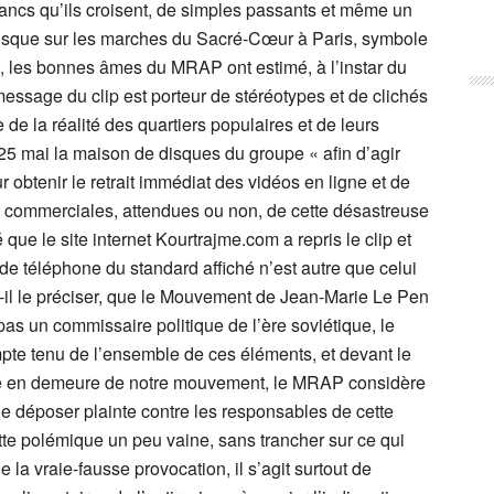
blancs qu’ils croisent, de simples passants et même un
 jusque sur les marches du Sacré-Cœur à Paris, symbole
i, les bonnes âmes du MRAP ont estimé, à l’instar du
ssage du clip est porteur de stéréotypes et de clichés
e de la réalité des quartiers populaires et de leurs
5 mai la maison de disques du groupe « afin d’agir
btenir le retrait immédiat des vidéos en ligne et de
 commerciales, attendues ou non, de cette désastreuse
e le site internet Kourtrajme.com a repris le clip et
e téléphone du standard affiché n’est autre que celui
aut-il le préciser, que le Mouvement de Jean-Marie Le Pen
pas un commissaire politique de l’ère soviétique, le
e tenu de l’ensemble de ces éléments, et devant le
mise en demeure de notre mouvement, le MRAP considère
 de déposer plainte contre les responsables de cette
te polémique un peu vaine, sans trancher sur ce qui
de la vraie-fausse provocation, il s’agit surtout de