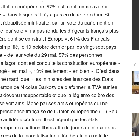
titution européenne. 57% estiment même avoir «
 » dans lesquels il n’y a pas eu de référendum. Si
 rebaptisée mini-traité, par un vote du parlement en
eur vote « n’a pas rendu les dirigeants français plus
nière dont se construit l’Europe ». 61% des Français
implifié, le 19 octobre dernier par les vingt-sept pays
e » de leur vote du 29 mai. 57% des personnes
 la façon dont est conduite la construction européenne «
ngé « en mal », 13% seulement « en bien ». C’est dans
né mardi que « les ministres des finances des Etats
sition de Nicolas Sarkozy de plafonner la TVA sur les
st devenu insupportable et que la légitime colère des
 se voit ainsi lâché par ses amis européens qui ne
la présidence française de l’Union européenne (…) Seul
 antidémocratique. Il est urgent que les états
Europe des nations libres afin de jouer au mieux dans
excès de la mondialisation ultralibérale » a noté le