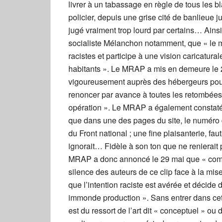
livrer à un tabassage en règle de tous les 
policier, depuis une grise cité de banlieue
jugé vraiment trop lourd par certains… Ains
socialiste Mélanchon notamment, que « le me
racistes et participe à une vision caricatural
habitants ». Le MRAP a mis en demeure le 2
vigoureusement auprès des hébergeurs pour o
renoncer par avance à toutes les retombées
opération ». Le MRAP a également constaté qu
que dans une des pages du site, le numéro d
du Front national ; une fine plaisanterie, f
ignorait… Fidèle à son ton que ne renierait 
MRAP a donc annoncé le 29 mai que « compt
silence des auteurs de ce clip face à la 
que l’intention raciste est avérée et décide
immonde production ». Sans entrer dans cet
est du ressort de l’art dit « conceptuel » ou 