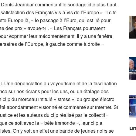
e Denis Jeambar commentant le sondage cité plus haut,
satisfaction des Français vis-à-vis de l’Europe ». Il cite
te Europe là, « le passage à l’Euro, qui est lié pour
des prix » avoue-t-il. « Les Français pourraient
pour exprimer leur mécontentement. Il y a une fenêtre
dversaires de l’Europe, à gauche comme à droite »
l. Une dénonciation du voyeurisme et de la fascination
ence sur nos écrans pour les uns, ou un étalage des
 clip du morceau intitulé « stress », du groupe électro
a été abondamment visionné et commenté sur internet. Si
tice et les auteurs du clip réalisé par le collectif «
ue ce soit avec la « bête immonde », leur clip a
un
cistes. On y voit en effet une bande de jeunes noirs se