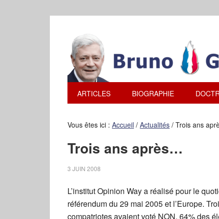
ARTICLES
BIOGRAPHIE
DOCTR
Vous êtes ici :
Accueil
/
Actualités
/
Trois ans ap
Trois ans après…
3 JUIN 2008
L’institut Opinion Way a réalisé pour le quot
référendum du 29 mai 2005 et l’Europe. Troi
compatriotes avaient voté NON, 64% des éle