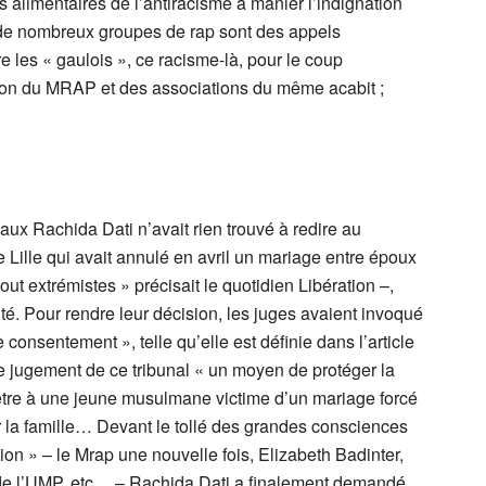
s alimentaires de l’antiracisme à manier l’indignation
es de nombreux groupes de rap sont des appels
re les « gaulois », ce racisme-là, pour le coup
tion du MRAP et des associations du même acabit ;
aux Rachida Dati n’avait rien trouvé à redire au
Lille qui avait annulé en avril un mariage entre époux
t extrémistes » précisait le quotidien Libération –,
ité. Pour rendre leur décision, les juges avaient invoqué
 consentement », telle qu’elle est définie dans l’article
e jugement de ce tribunal « un moyen de protéger la
être à une jeune musulmane victime d’un mariage forcé
 la famille… Devant le tollé des grandes consciences
ion » – le Mrap une nouvelle fois, Elizabeth Badinter,
t de l’UMP, etc… – Rachida Dati a finalement demandé