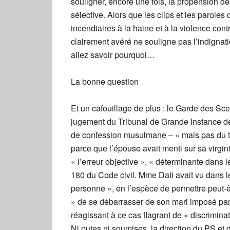
souligner, encore une fois, la propension de
sélective. Alors que les clips et les parol
incendiaires à la haine et à la violence cont
clairement avéré ne souligne pas l’indigna
allez savoir pourquoi…
La bonne question
Et un cafouillage de plus : le Garde des Sce
jugement du Tribunal de Grande Instance de 
de confession musulmane – « mais pas du tou
parce que l’épouse avait menti sur sa virgin
« l’erreur objective », « déterminante dans le
180 du Code civil. Mme Dati avait vu dans l
personne », en l’espèce de permettre peut-
» de se débarrasser de son mari imposé par
réagissant à ce cas flagrant de « discriminat
Ni putes ni soumises, la direction du PS e