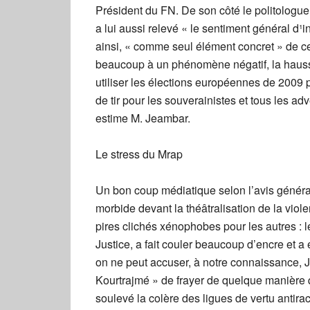
Président du FN. De son côté le politologu
a lui aussi relevé « le sentiment général d¹in
ainsi, « comme seul élément concret » de cet
beaucoup à un phénomène négatif, la hausse 
utiliser les élections européennes de 2009 
de tir pour les souverainistes et tous les a
estime M. Jeambar.
Le stress du Mrap
Un bon coup médiatique selon l’avis généra
morbide devant la théâtralisation de la viol
pires clichés xénophobes pour les autres : le
Justice, a fait couler beaucoup d’encre et 
on ne peut accuser, à notre connaissance, Jus
Kourtrajmé » de frayer de quelque manière q
soulevé la colère des ligues de vertu antira