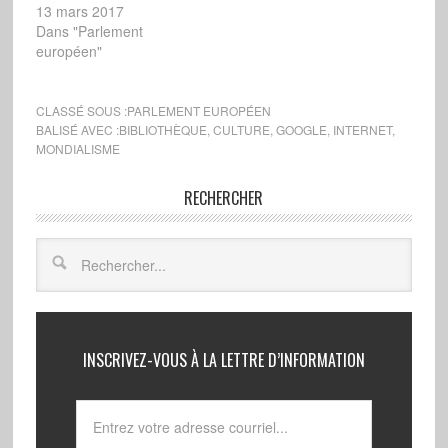
13 mars 2017
Dans "Parlement
européen"
CLASSÉ SOUS :
PARLEMENT EUROPÉEN
BALISÉ AVEC :
BIBLIOTHÈQUE
,
CULTURE
,
GOOGLE
,
INTERNET
,
MONDIALISME
RECHERCHER
INSCRIVEZ-VOUS À LA LETTRE D’INFORMATION