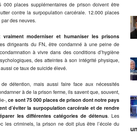
5 000 places supplémentaires de prison doivent être
utter contre la surpopulation carcérale. 12.000 places
s par des neuves.
ut vraiment moderniser et humaniser les prisons
les dirigeants du FN, être condamné à une peine de
e condamnation à vivre dans des conditions d’hygiène
sychologiques, des atteintes à son intégrité physique,
 aussi ce taux de suicide élevé.
s de détention, mais aussi faire face aux nécessités
condamner à de la prison ferme, ils savent que, souvent,
ée-,
ce sont 75 000 places de prison dont notre pays
ent d’éviter la surpopulation carcérale et de rendre
séparer les différentes catégories de détenus
. Les
 les criminels, la prison ne doit plus être l’école du
un