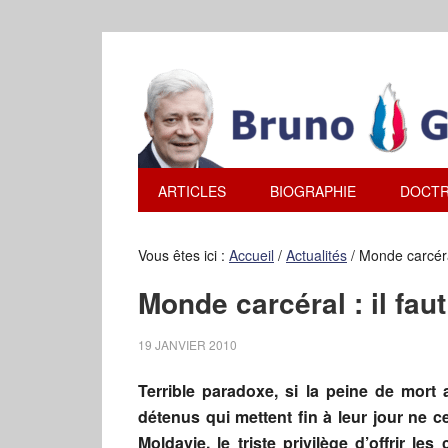
ARTICLES
BIOGRAPHIE
DOCTR
Vous êtes ici :
Accueil
/
Actualités
/
Monde carcéral 
Monde carcéral : il faut 
19 JANVIER 2010
Terrible paradoxe, si la peine de mort
détenus qui mettent fin à leur jour ne 
Moldavie, le triste privilège d’offrir l