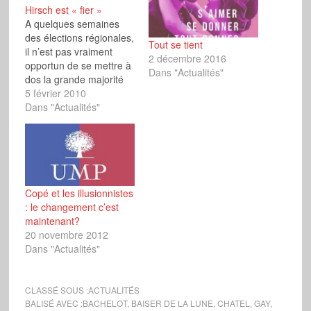
Hirsch est « fier »
A quelques semaines
des élections régionales,
Tout se tient
il n’est pas vraiment
2 décembre 2016
opportun de se mettre à
Dans "Actualités"
dos la grande majorité
des parents d’élève. Ce
5 février 2010
qu’a bien compris le
Dans "Actualités"
ministre de l’Education
dite « nationale », Luc
Chatel qui a déclaré
finalement ne pas
souhaiter que soit diffusé
aux élèves de CM1…
Copé et les illusionnistes
: le changement c’est
maintenant?
20 novembre 2012
Dans "Actualités"
CLASSÉ SOUS :
ACTUALITÉS
BALISÉ AVEC :
BACHELOT
,
BAISER DE LA LUNE
,
CHATEL
,
GAY
,