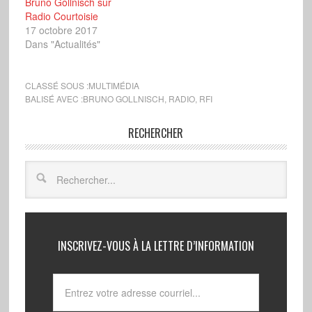
Bruno Gollnisch sur
Radio Courtoisie
17 octobre 2017
Dans "Actualités"
CLASSÉ SOUS :
MULTIMÉDIA
BALISÉ AVEC :
BRUNO GOLLNISCH
,
RADIO
,
RFI
RECHERCHER
INSCRIVEZ-VOUS À LA LETTRE D’INFORMATION