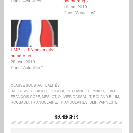
Dans "Actualités"
boomerang ?
10 mai 2010
Dans "Actualités"
UMP : le FN adversaire
numéro un
29 avril 2010
Dans "Actualités"
CLASSÉ SOUS :
ACTUALITÉS
BALISÉ AVEC :
CIOTTI
,
ESTROSI
,
FN
,
FRANCK REYNIER
,
JEAN-
FRANÇOIS COPÉ
,
MESLOT
,
OLIVIER DASSAULT
,
ROLAND BLUM
,
ROUBAUD
,
TRIANGULAIRE
,
TRIANGULAIRES
,
UMP
,
VANNESTE
RECHERCHER