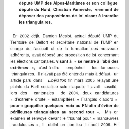
député UMP des Alpes-Maritimes et son collègue
député du Nord, Christian Vanneste, viennent de
déposer des propositions de loi visant à ­interdire
les triangulaires.
En 2002 déjà, Damien Meslot, actuel député UMP du
Territoire de Belfort et secrétaire national de l’UMP en
charge de l’accueil et de la formation des nouveaux
adhérents, avait déposé une proposition de loi concernant
les élections cantonales,
visant à « se mettre à l’abri des
extrêmes »,
c’est-à-dire empêcher les fameuses
triangulaires. Il n’avait pas été entendu mais à défaut, un
article paru dans
Libération
fin mars 2005 relayait une
plainte du Parti socialiste selon laquelle il avait suscité,
lors des cantonales de 2004, deux candidatures
« d’extrême droite » estampillées « Français d’abord »
pour « grappiller quelques voix au FN afin d’éviter de
périlleuses triangulaires au second tour
». Mis en
examen et renvoyé devant le tribunal pour « manœuvres
frauduleuses », il obtint un non-lieu fin août 2009. En