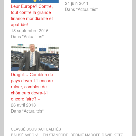
24 juin 2011
Leur Europe? Contre,
Dans "Actualités"
tout contre la grande
finance mondialiste et
apatride!
13 septembre 2016
Dans "Actualités"
Draghi: « Combien de
pays devra-t-il encore
ruiner, combien de
chômeurs devra-t-il
encore faire? »
26 avril 2013
Dans "Actualités"
CLASSÉ SOUS :
ACTUALITÉS
BALISÉ AVEC :
ALLEN STANFORD
,
BERNIE MADOFF
,
DAVID KOTZ
,