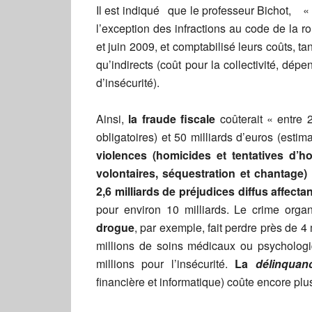
Il est indiqué que le professeur Bichot, « a
l’exception des infractions au code de la r
et juin 2009, et comptabilisé leurs coûts, tan
qu’indirects (coût pour la collectivité, dép
d’insécurité).
Ainsi,
la fraude fiscale
coûterait « entre 
obligatoires) et 50 milliards d’euros (esti
violences (homicides et tentatives d’h
volontaires, séquestration et chantage)
2,6 milliards de préjudices diffus affect
pour environ 10 milliards. Le crime orga
drogue
, par exemple, fait perdre près de 4 
millions de soins médicaux ou psychologiq
millions pour l’insécurité.
La
délinquan
financière et informatique) coûte encore plus