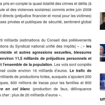
 pris en compte la quasi-totalité des crimes et délits (à
oute et des violences scolaires) commis entre juin 2008
t directs (préjudice financier et moral pour les victimes)
enses privées et publiques de sécurité, sentiment global
29 milliards (estimations du Conseil des prélèvements
mations du Syndicat national unifié des impôts) » ; «
les
omicide et autres agressions sexuelles, blessures
 environ 11,5 milliards de préjudices personnels et
ant l’ensemble de la population
. Les vols sont comptés
nisé coûte environ 16 milliards d’euros.
Le trafic de
milliards de productions licites, auxquels s’ajoutent 200
ues, 600 millions de tracas pour les familles et 800
ce en col blanc
(production de faux, délinquance
 cher : plus de 20 milliards d’euros ».
un