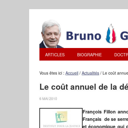
ARTICLES
BIOGRAPHIE
DOCTR
Vous êtes ici :
Accueil
/
Actualités
/
Le coût annue
Le coût annuel de la d
6 MAI 2010
François Fillon ann
Français de se serrer
et économique qui d