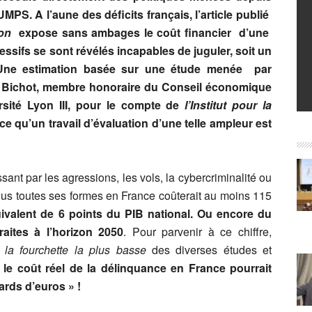
MPS. A l’aune des déficits français, l’article publié
ion
expose sans ambages le coût financier d’une
sifs se sont révélés incapables de juguler, soit un
Une estimation basée sur une étude menée
par
 Bichot, membre honoraire du Conseil économique
ersité Lyon III, pour le compte de
l’Institut pour la
ce qu’un travail d’évaluation d’une telle ampleur est
sant par les agressions, les vols, la cybercriminalité ou
ous toutes ses formes en France coûterait au moins 115
uivalent de 6 points du PIB national. Ou encore du
aites à l’horizon 2050
. Pour parvenir à ce chiffre,
u
la fourchette la plus basse
des diverses études et
 le coût réel de la délinquance en France pourrait
iards d’euros » !