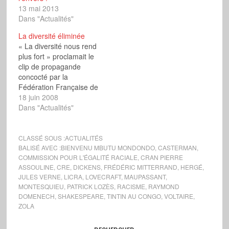
13 mai 2013
Dans "Actualités"
La diversité éliminée
« La diversité nous rend
plus fort » proclamait le
clip de propagande
concocté par la
Fédération Française de
Football à l’occasion de
18 juin 2008
l’Euro 2008. Une
Dans "Actualités"
diversité de notre équipe
« nationale » qui n’a pas
fait le poids face à des
CLASSÉ SOUS :
ACTUALITÉS
formations plus
BALISÉ AVEC :
BIENVENU MBUTU MONDONDO
,
CASTERMAN
,
COMMISSION POUR L'ÉGALITÉ RACIALE
,
CRAN PIERRE
homogènes et réalistes,
ASSOULINE
,
CRE
,
DICKENS
,
FRÉDÉRIC MITTERRAND
,
HERGÉ
,
le onze tricolore…
JULES VERNE
,
LICRA
,
LOVECRAFT
,
MAUPASSANT
,
MONTESQUIEU
,
PATRICK LOZÈS
,
RACISME
,
RAYMOND
DOMENECH
,
SHAKESPEARE
,
TINTIN AU CONGO
,
VOLTAIRE
,
ZOLA