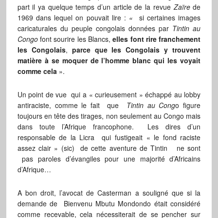
part il ya quelque temps d’un article de la revue
Zaïre
de
1969 dans lequel on pouvait lire :
«
si certaines images
caricaturales du peuple congolais données par
Tintin au
Congo
font sourire les Blancs,
elles font rire franchement
les Congolais
,
parce que les Congolais y trouvent
matière à se moquer de l’homme blanc qui les voyait
comme cela
».
Un point de vue qui a « curieusement » échappé au lobby
antiraciste, comme le fait que
Tintin au Cong
o figure
toujours en tête des tirages, non seulement au Congo mais
dans toute l’Afrique francophone. Les dires d’un
responsable de la Licra qui fustigeait « le fond raciste
assez clair » (sic) de cette aventure de Tintin ne sont
pas paroles d’évangiles pour une majorité d’Africains
d’Afrique…
A bon droit, l’avocat de Casterman a souligné que si la
demande de Bienvenu Mbutu Mondondo était considéré
comme recevable, cela nécessiterait de se pencher sur