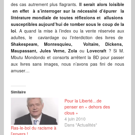
des cas autrement plus flagrants.
Il serait alors loisible
en effet à s’interroger sur la nécessité d’épurer la
littérature mondiale de toutes réflexions et allusions
susceptibles aujourd’hui de tomber sous le coup de la
loi
. A quand la mise à l’index ou la vente réservée aux
adultes, le caviardage ou l’interdiction des livres de
Shakespeare, Montesquieu, Voltaire, Dickens,
Maupassant, Jules Verne, Zola
ou
Lovecraft
? Si M.
Mbutu Mondondo et consorts arrêtent la BD pour passer
aux livres sans images, nous n’avons pas fini de nous
amuser…
Similaire
Pour la Liberté…de
penser en « dehors des
clous »
4 juin 2010
Dans "Actualités"
Ras-le-bol du racisme à
l’envers !