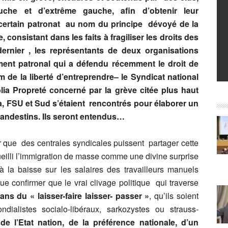
uche et d’extrême gauche, afin d’obtenir leur
certain patronat au nom du principe dévoyé de la
e, consistant dans les faits à fragiliser les droits des
rnier , les représentants de deux organisations
nt patronal qui a défendu récemment le droit de
 de la liberté d’entreprendre
– le Syndicat national
olia Propreté concerné par la grève citée plus haut
, FSU et Sud s’étaient rencontrés pour élaborer un
clandestins. Ils seront entendus…
er que des centrales syndicales puissent partager cette
illi l’immigration de masse comme une divine surprise
à la baisse sur les salaires des travailleurs manuels
 que confirmer que le vrai clivage politique qui traverse
sans du « laisser-faire laisser- passer »
, qu’ils soient
dialistes socialo-libéraux, sarkozystes ou strauss-
de l’Etat nation, de la préférence nationale, d’un