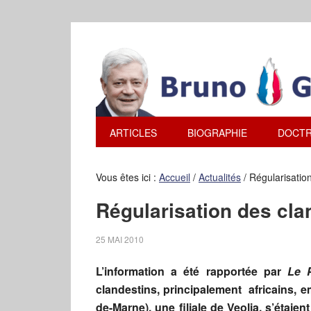
ARTICLES
BIOGRAPHIE
DOCTR
Vous êtes ici :
Accueil
/
Actualités
/
Régularisation
Régularisation des cla
25 MAI 2010
L’information a été rapportée par
Le P
clandestins, principalement africains, em
de-Marne), une filiale de Veolia, s’étai