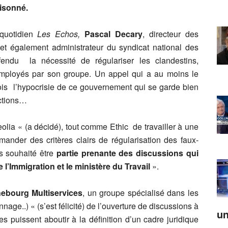
isonné.
 quotidien
Les Echos,
Pascal Decary
, directeur des
et également administrateur du syndicat national des
ndu la nécessité de régulariser les clandestins,
mployés par son groupe. Un appel qui a au moins le
ois l’hypocrisie de ce gouvernement qui se garde bien
ections…
lia « (a décidé), tout comme Ethic de travailler à une
der des critères clairs de régularisation des faux-
s souhaité être
partie prenante des discussions qui
l’Immigration et le ministère du Travail
».
hebourg Multiservices
, un groupe spécialisé dans les
nage..) « (s’est félicité) de l’ouverture de discussions à
un
s puissent aboutir à la définition d’un cadre juridique