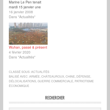
Marine Le Pen tenait
mardi 15 janvier une
conférence de presse
16 janvier 2008
s’inscrivant dans le
Dans "Actualités"
cadre de la campagne
des élections
municipales et
cantonales. La vice-
présidente exécutive du
Front National a fustigé
Wuhan, passé & présent
les conclusions de la
4 février 2020
Commission présidée
Dans "Actualités"
par le sarkozyste
Jacques Attali, «…
CLASSÉ SOUS :
ACTUALITÉS
BALISÉ AVEC :
ARMÉE
,
CHÂTEAUROUX
,
CHINE
,
DÉFENSE
,
DÉLOCALISATIONS
,
GUERRE COMMERCIALE
,
PATRIOTISME
ÉCONOMIQUE
RECHERCHER