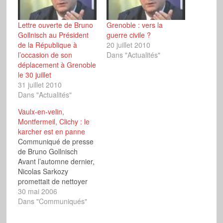
Lettre ouverte de Bruno
Grenoble : vers la
Gollnisch au Président
guerre civile ?
de la République à
20 juillet 2010
l’occasion de son
Dans "Actualités"
déplacement à Grenoble
le 30 juillet
31 juillet 2010
Dans "Actualités"
Vaulx-en-velin,
Montfermeil, Clichy : le
karcher est en panne
Communiqué de presse
de Bruno Gollnisch
Avant l’automne dernier,
Nicolas Sarkozy
promettait de nettoyer
les banlieues au karcher,
30 mai 2006
assurant sa propre
Dans "Communiqués"
promotion, ainsi que
celle de cette marque de