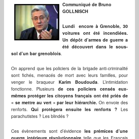
Communiqué de Bruno
GOLLNISCH
Lundi encore à Grenoble, 30
voitures ont été incendiées.
Un dépôt d’armes de guerre a
été découvert dans le sous-
sol d’un bar grenoblois
.
On apprend que les policiers de la brigade anti-criminalité
sont fichés, menacés de mort avec leurs familles, pour
venger le braqueur
Karim Boudouda
. L’intimidation
fonctionne. Plusieurs
de ces policiers censés eux-
mêmes protéger les citoyens français ont été priés de
« se mettre au vert » par leur hiérarchie.
On envoie des
renforts.
Qui protègera ensuite les renforts ?
Les
parachutistes ? Les blindés ?
Ces évènements sont d’évidence
les prémices d’une
guerre intérieure révolutionnaire
telle que les Français