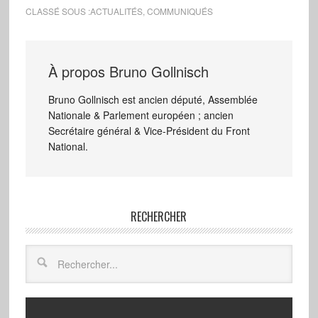
nettoyeurs à haute
CLASSÉ SOUS :
ACTUALITÉS
,
COMMUNIQUÉS
pression. Les émeutes
de novembre lui ont
répondu. Dans la nuit de
samedi à dimanche
À propos
Bruno Gollnisch
dernier, à Vaulx-en-Velin,
…
Bruno Gollnisch est ancien député, Assemblée
Nationale & Parlement européen ; ancien
Secrétaire général & Vice-Président du Front
National.
RECHERCHER