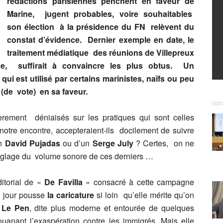
rédactions parisiennes penchent en faveur de
Marine, jugent probables, voire souhaitables
son élection à la présidence du FN relèvent du
constat d’évidence. Dernier exemple en date, le
traitement médiatique des réunions de Villepreux
, suffirait à convaincre les plus obtus. Un
i est utilisé par certains marinistes, naïfs ou peu
(de vote) en sa faveur.
èrement déniaisés sur les pratiques qui sont celles
otre encontre, accepteraient-ils docilement de suivre
un
David Pujadas
ou d’un
Serge July
? Certes, on ne
 réglage du volume sonore de ces derniers …
ditorial de «
De Favilla
» consacré à cette campagne
 jour pousse
la caricature
si loin qu’elle mérite qu’on
 Le Pen
, dite plus moderne et entourée de quelques
anant l’exaspération contre les immigrés. Mais elle