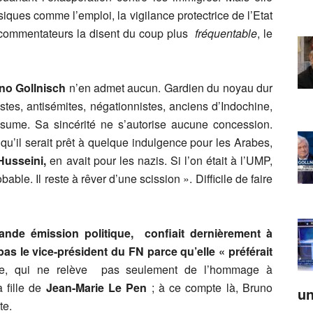
iques comme l’emploi, la vigilance protectrice de l’Etat
commentateurs la disent du coup plus
fréquentable
, le
no Gollnisch
n’en admet aucun. Gardien du noyau dur
istes, antisémites, négationnistes, anciens d’Indochine,
assume. Sa sincérité ne s’autorise aucune concession.
 qu’il serait prêt à quelque indulgence pour les Arabes,
Husseini,
en avait pour les nazis. Si l’on était à l’UMP,
bable. Il reste à rêver d’une scission ». Difficile de faire
nde émission politique, confiait dernièrement à
pas le vice-président du FN parce qu’elle « préférait
ndre, qui ne relève pas seulement de l’hommage à
 fille de
Jean-Marie Le Pen
; à ce compte là, Bruno
un
te.