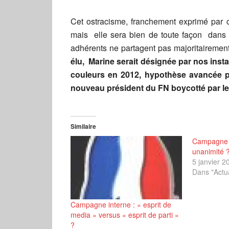
Cet ostracisme, franchement exprimé par c
mais elle sera bien de toute façon dans l
adhérents ne partagent pas majoritaireme
élu, Marine serait désignée par nos ins
couleurs en 2012, hypothèse avancée pa
nouveau président du FN boycotté par les
Similaire
Campagne i
unanimité 
5 janvier 2
Dans "Actua
Campagne interne : « esprit de
media » versus « esprit de parti »
?