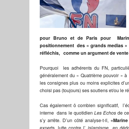
pour Bruno et de Paris pour Marine
positionnement des « grands medias » qu
réfléchis, comme un argument de vente 
Pourquoi les adhérents du FN, particuli
généralement du « Quatrième pouvoir » à n
les consignes plus ou moins explicites d’
choisi pas (toujours) ses soutiens et/ou le
Cas également ô combien significatif, l’é
interne dans le quotidien
Les Echos
de ce
s’y arrête. D’un côté analyse-t-il,
«Marine
experts, lutte contre l’
islamisme
en dédou