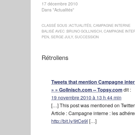
17 décembre 2010
Dans "Actualités"
CLASSÉ SOUS :
ACTUALITÉS
,
CAMPAGNE INTERNE
BALISÉ AVEC :
BRUNO GOLLNISCH
,
CAMPAGNE INTE
PEN
,
SERGE JULY
,
SUCCESSION
Rétroliens
Tweets that mention Campagne intern
» » Gollnisch.com -- Topsy.com
dit :
19 novembre 2010 à 13 h 44 min
[…] This post was mentioned on Twitter 
Article : Campagne interne : les adhér
http://bit.ly/9tCe9l
[…]