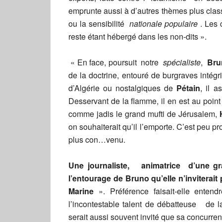
emprunte aussi à d’autres thèmes plus class
ou la sensibilité
nationale populaire
. Les 
reste étant hébergé dans les non-dits ».
« En face, poursuit notre
spécialiste
,
Bru
de la doctrine, entouré de burgraves intégr
d’Algérie ou nostalgiques de
Pétain
, il 
Desservant de la flamme, il en est au point
comme jadis le grand mufti de Jérusalem,
on souhaiterait qu’il l’emporte. C’est peu pro
plus con…venu.
Une journaliste, animatrice d’une gra
l’entourage de Bruno qu’elle n’inviterait 
Marine
». Préférence faisait-elle ente
l’incontestable talent de débatteuse de la
serait aussi souvent invité que sa concurren