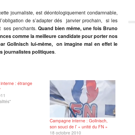
ette journaliste, est déontologiquement condamnable,
’obligation de s’adapter dés janvier prochain, si les
nt ses penchants.
Quand bien même, une fois Bruno
tances comme la meilleure candidate pour porter nos
r Gollnisch lui-même, on imagine mal en effet le
 journalistes politiques
.
nterne : étrange
?
011
lités"
Campagne interne : Gollnisch,
son souci de l’ « unité du FN »
18 octobre 2010