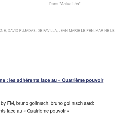
Dans "Actualités"
RNE
,
DAVID PUJADAS
,
DE FAVILLA
,
JEAN-MARIE LE PEN
,
MARINE LE
e : les adhérents face au « Quatrième pouvoir
by FM, bruno gollnisch. bruno gollnisch said:
ents face au « Quatrième pouvoir »