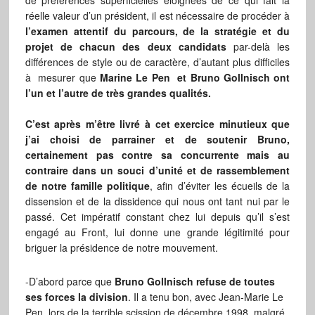
de préférences superficielles éloignées de ce qui fait la
réelle valeur d’un président, il est nécessaire de procéder à
l’examen attentif du parcours, de la stratégie et du
projet de chacun des deux candidats
par-delà les
différences de style ou de caractère, d’autant plus difficiles
à mesurer que
Marine Le Pen et Bruno Gollnisch ont
l’un et l’autre de très grandes qualités.
C’est après m’être livré à cet exercice minutieux que
j’ai choisi de parrainer et de soutenir Bruno,
certainement pas contre sa concurrente mais au
contraire dans un souci d’unité et de rassemblement
de notre famille politique
, afin d’éviter les écueils de la
dissension et de la dissidence qui nous ont tant nui par le
passé. Cet impératif constant chez lui depuis qu’il s’est
engagé au Front, lui donne une grande légitimité pour
briguer la présidence de notre mouvement.
-D’abord parce que
Bruno Gollnisch refuse de toutes
ses forces la division
. Il a tenu bon, avec Jean-Marie Le
Pen, lors de la terrible scission de décembre 1998, malgré