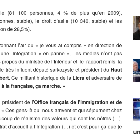
iale (81 100 personnes, 4 % de plus qu’en 2009),
nnes, stable), le droit d’asile (10 340, stable) et les
ion de 28,5%).
nnant l’air du « je vous ai compris » en direction de
 d’une intégration « en panne », les medias n’ont pas
propos du ministre de l’Intérieur et le rapport remis la
e très influent député sarkozyste et président du
Haut
bert
. Ce militant historique de la
Licra
e
t adversaire de
n à la française, ça marche. »
, président de
l’Office français de l’immigration et de
 « Ces gens-là qui nous arrivent et qui séjournent chez
aucoup de réalisme des valeurs qui sont les nôtres (…).
trat d’accueil à l’intégration (…) et c’est pour ça que je
un