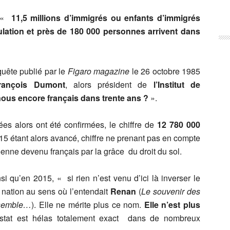
p «
11,5 millions d’immigrés ou enfants d’immigrés
ulation et près de 180 000 personnes arrivent dans
nquête publié par le
Figaro magazine
le 26 octobre 1985
rançois Dumont
, alors président de
l’Institut de
ous encore français dans trente ans ?
».
s alors ont été confirmées, le chiffre de
12 780 000
015 étant alors avancé, chiffre ne prenant pas en compte
enne devenu français par la grâce du droit du sol.
si qu’en 2015, « si rien n’est venu d’ici là inverser le
 nation au sens où l’entendait
Renan
(
Le souvenir des
nsemble…
). Elle ne mérite plus ce nom.
Elle n’est plus
stat est hélas totalement exact dans de nombreux