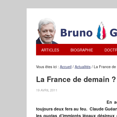
ARTICLES
BIOGRAPHIE
DOCTR
Vous êtes ici :
Accueil
/
Actualités
/
La France de
La France de demain ?
19 AVRIL 2011
En a
toujours deux fers au feu. Claude Guéant
les quotas d’immigrés légaux désireux de