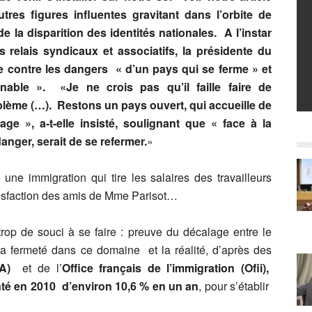
res figures influentes gravitant dans l’orbite de
e la disparition des identités nationales. A l’instar
 relais syndicaux et associatifs, la présidente du
e contre les dangers « d’un pays qui se ferme » et
nable ». «Je ne crois pas qu’il faille faire de
roblème (…). Restons un pays ouvert, qui accueille de
age », a-t-elle insisté, soulignant que « face à la
nger, serait de se refermer.
»
e immigration qui tire les salaires des travailleurs
atisfaction des amis de Mme Parisot…
rop de souci à se faire : preuve du décalage entre le
t la fermeté dans ce domaine et la réalité, d’après des
FTA)
et de l’
Office français de l’immigration (Ofii),
nté en 2010 d’environ 10,6 % en un an
, pour s’établir