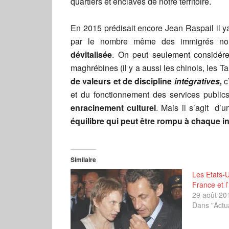
quartiers et enclaves de notre territoire.
En 2015 prédisait encore Jean Raspail il ya 
par le nombre même des immigrés n
dévitalisée
. On peut seulement considérer
maghrébines (il y a aussi les chinois, les T
de valeurs et de discipline
intégratives,
c
et du fonctionnement des services public
enracinement culturel
. Mais il s’agit d’
équilibre qui peut être rompu à chaque i
Similaire
Les Etats-U
France et l
29 août 20
Dans "Actua