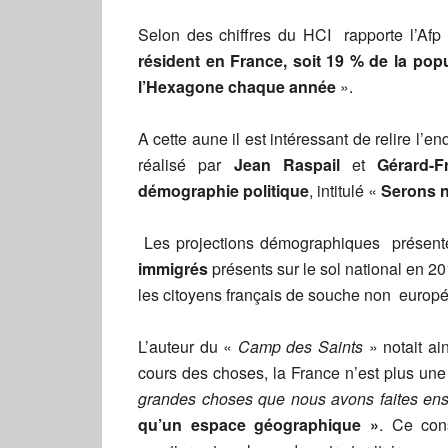
Selon des chiffres du HCI rapporte l’Af
résident en France, soit 19 % de la pop
l’Hexagone chaque année
».
A cette aune il est intéressant de relire l’e
réalisé par
Jean Raspail
et
Gérard-F
démographie politique
, intitulé «
Serons n
Les projections démographiques présentée
immigrés
présents sur le sol national en 2
les citoyens français de souche non europé
L’auteur du «
Camp des Saints
» notait ain
cours des choses, la France n’est plus une
grandes choses que nous avons faites e
qu’un espace géographique »
. Ce con