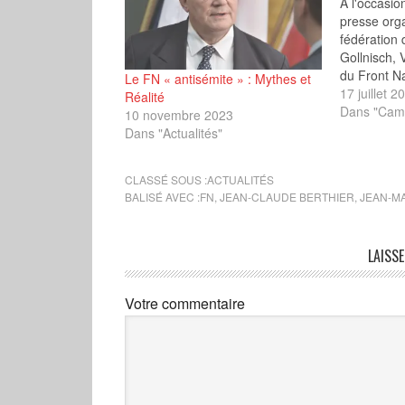
À l'occasio
presse orga
fédération
Gollnisch, 
du Front Na
Le FN « antisémite » : Mythes et
serait cand
17 juillet 2
Réalité
la présiden
Dans "Camp
10 novembre 2023
l'occasion 
Dans "Actualités"
prévu pour
Jean-Marie
CLASSÉ SOUS :
ACTUALITÉS
en…
BALISÉ AVEC :
FN
,
JEAN-CLAUDE BERTHIER
,
JEAN-MA
LAISS
Votre commentaire