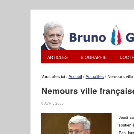
ARTICLES
BIOGRAPHIE
DOCTR
Vous êtes ici :
Accueil
/
Actualités
/
Nemours ville
Nemours ville françai
6 AVRIL 2005
Jeudi so
soutien 
Pen lors