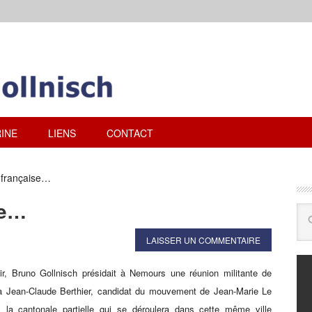
INE
LIENS
CONTACT
 française…
se…
LAISSER UN COMMENTAIRE
ir, Bruno Gollnisch présidait à Nemours une réunion militante de
à Jean-Claude Berthier, candidat du mouvement de Jean-Marie Le
 la cantonale partielle qui se déroulera dans cette même ville