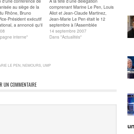
n d'une conférence de
A la tête d’une délégation
nisée au siège de la
comprenant Marine Le Pen, Louis
 du Rhône, Bruno
Aliot et Jean-Claude Martinez,
Vice-Président exécutif
Jean-Marie Le Pen était le 12
tional, a annoncé qu'il
septembre à l’Assemblée
idat, «en principe», à
008
nationale, reçu par les 13 « sages
14 septembre 2007
ce du Front National, à
agne interne"
» du « Comité de réflexion et de
Dans "Actualités"
du prochain congrès
proposition sur la modernisation
 2010. Le Président
et le rééquilibrage de la Vème
 Le Pen a annoncé
république »…
RIE LE PEN
,
NEMOURS
,
UMP
ER UN COMMENTAIRE
un