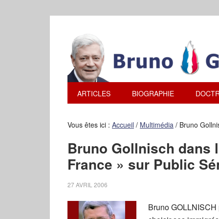
ARTICLES
BIOGRAPHIE
DOCTR
Vous êtes ici :
Accueil
/
Multimédia
/
Bruno Gollni
Bruno Gollnisch dans l
France » sur Public Sé
27 AVRIL 2006
Bruno GOLLNISCH par