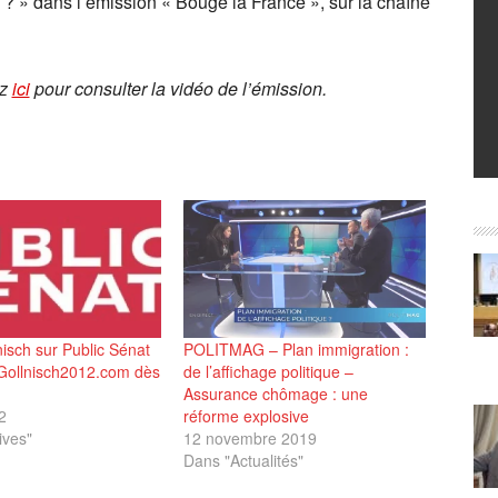
 ? » dans l’émission « Bouge la France », sur la chaîne
ez
ici
pour consulter la vidéo de l’émission.
isch sur Public Sénat
POLITMAG – Plan immigration :
 Gollnisch2012.com dès
de l’affichage politique –
Assurance chômage : une
2
réforme explosive
ives"
12 novembre 2019
Dans "Actualités"