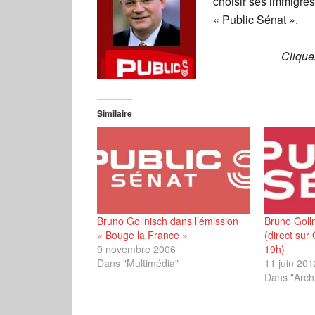
choisir ses immigrés
« Public Sénat ».
Cliqu
Similaire
Bruno Gollnisch dans l’émission
Bruno Golln
« Bouge la France »
(direct sur
9 novembre 2006
19h)
Dans "Multimédia"
11 juin 201
Dans "Arch