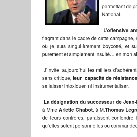
permettant de pa
National.
L’offensive an
flagrant dans le cadre de cette campagne, 
où je suis singulièrement boycotté, et su
purement et simplement insulté… en mon ab
J’invite aujourd’hui les milliers d’adhéren
sens critique,
leur capacité de résistanc
se laisser intoxiquer ni instrumentaliser.
La désignation du successeur de Jean-M
à Mme
Arlette Chabot
, à M.
Thomas Legr
de leurs confrères, paraissent confondre 
qu’elles soient personnelles ou commandée