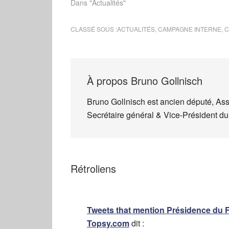
Dans "Actualités"
CLASSÉ SOUS :
ACTUALITÉS
,
CAMPAGNE INTERNE
,
C
À propos
Bruno Gollnisch
Bruno Gollnisch est ancien député, As
Secrétaire général & Vice-Président du
Rétroliens
Tweets that mention Présidence du FN
Topsy.com
dit :