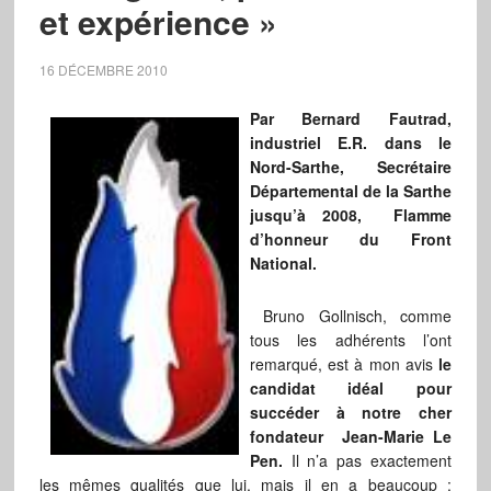
et expérience »
16 DÉCEMBRE 2010
Par Bernard Fautrad,
industriel E.R. dans le
Nord-Sarthe, Secrétaire
Départemental de la Sarthe
jusqu’à 2008, Flamme
d’honneur du Front
National.
Bruno Gollnisch, comme
tous les adhérents l’ont
remarqué, est à mon avis
le
candidat idéal pour
succéder à notre cher
fondateur Jean-Marie Le
Pen.
Il n’a pas exactement
les mêmes qualités que lui, mais il en a beaucoup :