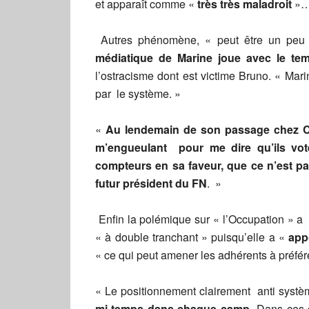
et apparaît comme «
très très maladroit
»
Autres phénomène, « peut être un peu p
médiatique de Marine joue avec le te
l’ostracisme dont est victime Bruno. « Ma
par le système. »
«
Au lendemain de son passage chez Ch
m’engueulant pour me dire qu’ils voter
compteurs en sa faveur, que ce n’est p
futur président du FN
. »
Enfin la polémique sur « l’Occupation » a 
« à double tranchant » puisqu’elle a «
app
« ce qui peut amener les adhérents à préfére
« Le positionnement clairement anti systè
mi-temps dans chaque camp.
Dans ces 