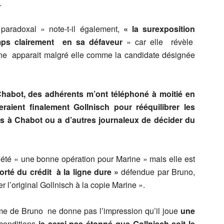
…
aradoxal » note-t-il également,
« la surexposition
mps clairement en sa défaveur
» car elle révèle
rine apparait malgré elle comme la candidate désignée
abot, des adhérents m’ont téléphoné à moitié en
aient finalement Gollnisch pour rééquilibrer les
as à Chabot ou a d’autres journaleux de décider du
été « une bonne opération pour Marine » mais elle est
orté du crédit à la ligne dure »
défendue par Bruno,
r l’original Gollnisch à la copie Marine ».
me de Bruno ne donne pas l’impression qu’il joue
une
conditions
je serai pas étonné que Gollnisch soit le