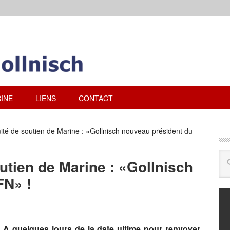
INE
LIENS
CONTACT
té de soutien de Marine : «Gollnisch nouveau président du
tien de Marine : «Gollnisch
FN» !
A quelques jours de la date ultime pour renvoyer