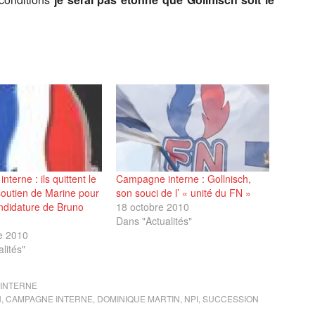
terne : ils quittent le
Campagne interne : Gollnisch,
soutien de Marine pour
son souci de l’ « unité du FN »
candidature de Bruno
18 octobre 2010
Dans "Actualités"
e 2010
lités"
INTERNE
H
,
CAMPAGNE INTERNE
,
DOMINIQUE MARTIN
,
NPI
,
SUCCESSION