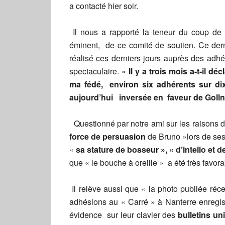
a contacté hier soir.
Il nous a rapporté la teneur du coup de 
éminent, de ce comité de soutien. Ce der
réalisé ces derniers jours auprès des adhé
spectaculaire. «
Il y a trois mois a-t-il 
ma fédé, environ six adhérents sur dix 
aujourd’hui inversée en faveur de Goll
Questionné par notre ami sur les raisons d
force de persuasion
de Bruno »lors de ses
«
sa stature de bosseur », « d’intello et d
que « le bouche à oreille » a été très favo
Il relève aussi que « la photo publiée ré
adhésions au « Carré » à Nanterre enregis
évidence sur leur clavier des
bulletins un