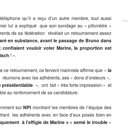
téléphone qu’il a reçu d’un autre membre, tout aussi
nier lui a expliqué que son sondage au « pifomètre »
rents de sa fédération révélait un retournement assez
déclaré en substance, avant le passage de Bruno dans
confiaient vouloir voter Marine, la proportion est
nisch
! ».
e ce retournement, ce fervent mariniste affirme que «
la
 réunions avec les adhérents, ses « dons d’orateurs »,
e présidentiable
», ont fait « très forte impression » et
rable au renforcement de sa candidature.
cemment sur
NPI
montrant les membres de l’équipe des
trant les adhérents avec en face d’eux posés bien en
iquement à l’effigie de Marine
a
« semé le trouble
»