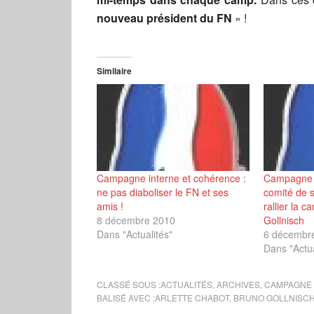
nouveau président du FN
» !
Similaire
Campagne interne et cohérence :
Campagne in
ne pas diaboliser le FN et ses
comité de 
amis !
rallier la 
8 décembre 2010
Gollnisch
Dans "Actualités"
6 décembr
Dans "Actua
CLASSÉ SOUS :
ACTUALITÉS
,
ARCHIVES
,
CAMPAGNE 
BALISÉ AVEC :
ARLETTE CHABOT
,
BRUNO GOLLNISC