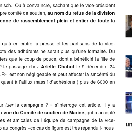
isch. Ou à convaincre, sachant que le vice-président
opre comité de soutien,
au nom du refus de la division
ienne de rassemblement plein et entier de toute la
 qu’à en croire la presse et les partisans de la vice-
 vote des adhérents ne serait plus qu’une formalité. Du
iers que le coup de pouce, dont a bénéficié la fille de
 2-le passage chez
Arlette Chabot
le 9 décembre 24
R- est non négligeable et peut affecter la sincérité du
quant à l’afflux massif d’adhésions ( plus de 6000 en
our
tuer
la campagne ? » s’interroge cet article. Il y a
n vue du Comité de soutien de Marine,
qui a accepté
iples et amicales de l’équipe de campagne de la vice-
un
 au congrès –ce cas de figure est très répandu !- nous