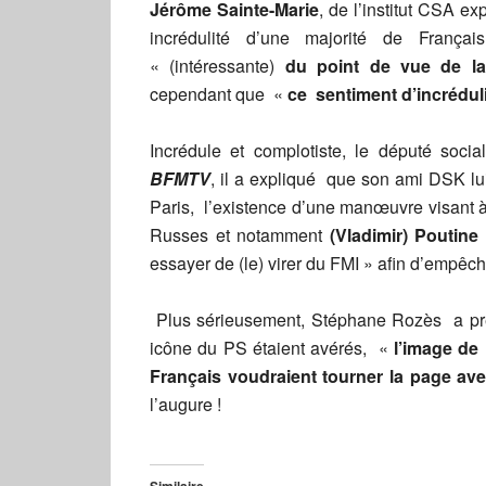
Jérôme Sainte-Marie
, de l’institut CSA e
incrédulité d’une majorité de Françai
« (intéressante)
du point de vue de la
cependant que «
ce sentiment d’incréduli
Incrédule et complotiste, le député socia
BFMTV
, il a expliqué que son ami DSK lui
Paris, l’existence d’une manœuvre visant 
Russes et notamment
(Vladimir)
Poutine
essayer de (le) virer du FMI » afin d’empêch
Plus sérieusement, Stéphane Rozès a prév
icône du PS étaient avérés, «
l’image de 
Français voudraient tourner la page ave
l’augure !