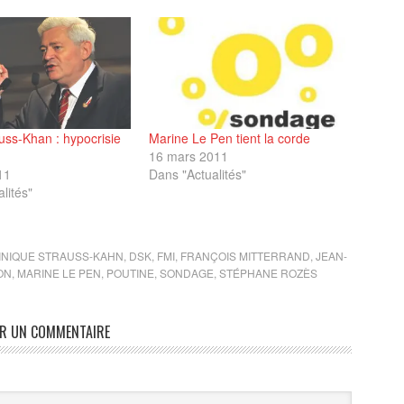
auss-Khan : hypocrisie
Marine Le Pen tient la corde
16 mars 2011
11
Dans "Actualités"
lités"
INIQUE STRAUSS-KAHN
,
DSK
,
FMI
,
FRANÇOIS MITTERRAND
,
JEAN-
ON
,
MARINE LE PEN
,
POUTINE
,
SONDAGE
,
STÉPHANE ROZÈS
ER UN COMMENTAIRE