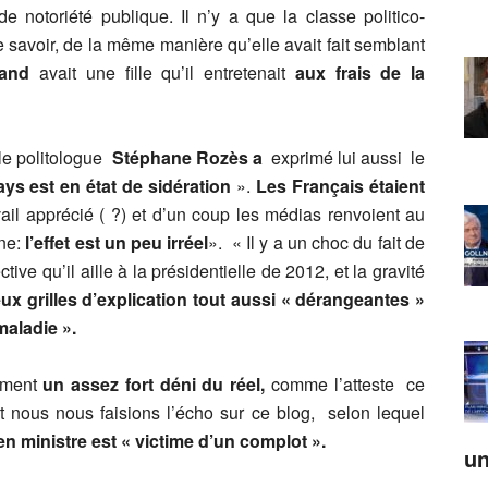
de notoriété publique. Il n’y a que la classe politico-
e savoir, de la même manière qu’elle avait fait semblant
rrand
avait une fille qu’il entretenait
aux frais de la
le politologue
Stéphane Rozès
a
exprimé lui aussi le
ays est en état de sidération
».
Les Français étaient
vail apprécié ( ?) et d’un coup les médias renvoient au
ine:
l’effet est un peu irréel
». « Il y a un choc du fait de
tive qu’il aille à la présidentielle de 2012, et la gravité
eux grilles d’explication tout aussi « dérangeantes »
maladie ».
lement
un assez fort déni du réel,
comme l’atteste ce
nous nous faisions l’écho sur ce blog, selon lequel
n ministre est « victime d’un complot ».
un