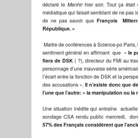
déclaré le
Menhir
hier soir. Tout ça était 
médiatique qui faisait semblant de ne pas l
de ne pas savoir que
François Mitte
République. »
Maitre de conférences à Science-po Paris, 
sentiment général en affirmant que «
le p
fiers de DSK
( ?), directeur du FMI au tra
personnage d’une mauvaise série américa
l’écart entre la fonction de DSK et la perspec
des accusations ».
Il n’existe donc que d
l’une que l’autre: « la manipulation ou la 
Une situation inédite qui entraîne actuel
sondage CSA rendu public mercredi, dont 
57% des Français considèrent que l’ancie