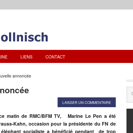
INE
LIENS
CONTACT
uvelle annoncée
nnoncée
LAISSER UN COMMENTAIRE
e ce matin de RMC/BFM TV, Marine Le Pen a été
Strauss-Kahn, occasion pour la présidente du FN de
éléphant socialiste a bénéficié pendant de trop