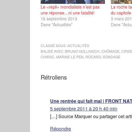
Le «repli» mondialiste n’est pas
La roche t
une réponse…ni une fatalité!
du capitole
16 septembre 2013
3 mars 20
Dans "Actualités"
Dans "Actua
CLASSÉ SOUS :
ACTUALITÉS
BALISÉ AVEC :
BRUNO GOLLNISCH
,
CHÔMAGE
,
CRIS
CHIRAC
,
MARINE LE PEN
,
ROCARD
,
SONDAGE
Rétroliens
Une rentrée qui fait mal | FRONT 
5 septembre 2011 à 20 h 40 min
[…] Source Marquer ou partager cet arti
Répondre