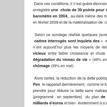
Dans ces conditions, il n’est guère étonnan
enregistre
une chute de 30 points pour a
baromètre en 2004,
au-delà même des inq
en février 2009 et de la matérialisation de c
Selon ce sondage réalisé quelques jour
cadres interrogés sont inquiets des « r
n’ont aujourd’hui plus les moyens de rel
vicieux
entre faible croissance et chut
dégradation du niveau de vie »
(49% en
chômage
(39% en mai).
Alors certes, la réduction de la dette publ
Pen
le rappelait dernièrement, comme le 
prendre pour réduire la dette sans matraq
(programmé en septembre) du plan
de 
milliards d’euros
et bien évidemment à s’a