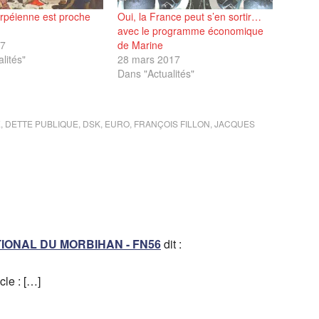
arpéienne est proche
Oui, la France peut s’en sortir…
avec le programme économique
17
de Marine
lités"
28 mars 2017
Dans "Actualités"
E
,
DETTE PUBLIQUE
,
DSK
,
EURO
,
FRANÇOIS FILLON
,
JACQUES
NATIONAL DU MORBIHAN - FN56
dit :
cle : […]