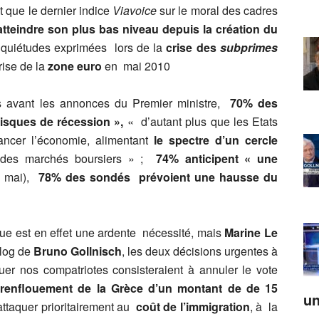
t que le dernier indice
Viavoice
sur le moral des cadres
tteindre son plus bas niveau depuis la création du
uiétudes exprimées lors de la
crise des
subprimes
rise de la
zone euro
en mai 2010
s avant les annonces du Premier ministre,
70% des
isques de récession »,
« d’autant plus que les Etats
ancer l’économie, alimentant
le spectre d’un cercle
e des marchés boursiers » ;
74% anticipent « une
 mai),
78% des sondés prévoient une hausse du
ique est en effet une ardente nécessité, mais
Marine Le
blog de
Bruno Gollnisch
, les deux décisions urgentes à
uer nos compatriotes consisteraient à annuler le vote
renflouement de la Grèce d’un montant de de 15
un
ttaquer prioritairement au
coût de l’immigration
, à la