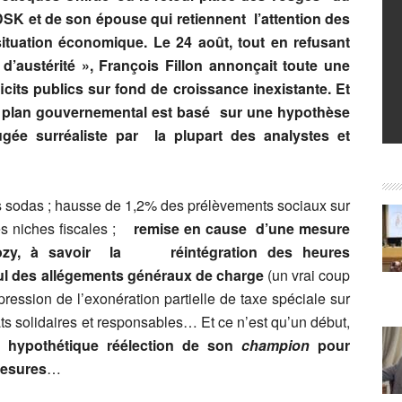
DSK et de son épouse qui retiennent l’attention des
 situation économique. Le 24 août, tout en refusant
« d’austérité », François Fillon annonçait toute une
its publics sur fond de croissance inexistante
.
Et
r le plan gouvernemental est basé sur une hypothèse
ée surréaliste par la plupart des analystes et
es sodas ; hausse de 1,2% des prélèvements sociaux sur
les niches fiscales ;
remise en cause d’une mesure
ozy, à savoir la réintégration des heures
ul des allégements généraux de charge
(un vrai coup
ssion de l’exonération partielle de taxe spéciale sur
ts solidaires et responsables… Et ce n’est qu’un début,
 hypothétique réélection de son
champion
pour
mesures
…