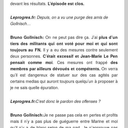
devant les résultats.
L’épisode est clos.
Leprogres.fr:
Depuis, on a vu une purge des amis de
Gollnisch…
Bruno Gollnisch:
On ne peut pas dire ça. J’ai
plus d’un
tiers des militants qui ont voté pour moi et qui sont
toujours au FN.
Il y a eu des mesures contre seulement
deux personnes.
C’était excessif et Jean-Marie Le Pen
pensait comme moi
. Ces mesures ont frappé
des
membres par ailleurs dévoués et compétents.
On verra
qu’il est dangereux de statuer sur des cas agités par
certains medias qui auront toujours quelqu’un à proposer à
je ne sais quelle épuration.
Leprogres.fr:
C’est donc le pardon des offenses ?
Bruno Gollnisch:
Je ne passe pas cela en pertes et profits
mais il n’y a pas plus de guéguerre entre Marine et moi
qu’il n’y a de blanc-seing de ma part. Je n’approuve pas